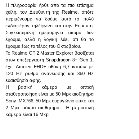
Η πληροφορία ήρθε από τα πιο επίσημα 
χείλη, τον Διευθυντή της Realme, οπότε 
περιμένουμε να δούμε αυτό το πολύ 
ενδιαφέρον τηλέφωνο και στην Ευρώπη. 
Συγκεκριμένη ημερομηνία ακόμα δεν 
έχουμε, αλλά η λογική λέει, ότι θα το 
έχουμε έως το τέλος του Οκτωβρίου.
Το Realme GT 2 Master Explorer βασίζεται 
στον επεξεργαστή Snapdragon 8+ Gen 1, 
έχει Amoled FHD+ οθόνη 6,7 ιντσών με 
120 Hz ρυθμό ανανέωσης και 360 Hz 
ευαισθησία αφής.
Η βασική κάμερα με οπτική 
σταθεροποίηση είναι με 50 Mpx αισθητήρα 
Sony IMX766, 50 Mpx ευρυγώνιο φακό και 
2 Mpx μάκρο αισθητήρα.  Η μπροστινή 
κάμερα είναι 16 Mxp.