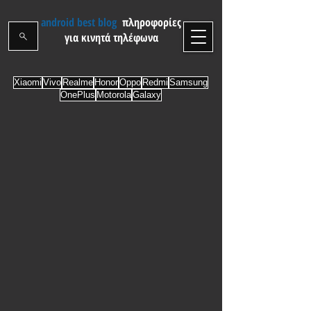
android best blog
πληροφορίες
για κινητά τηλέφωνα
Xiaomi
Vivo
Realme
Honor
Oppo
Redmi
Samsung
OnePlus
Motorola
Galaxy