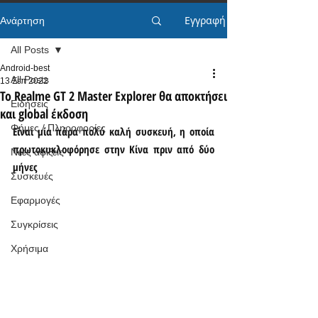
Εγγραφή
Ανάρτηση
All Posts
Android-best
All Posts
13 Σεπ 2022
Το Realme GT 2 Master Explorer θα αποκτήσει
Ειδήσεις
και global έκδοση
Φήμες / Πληροφορίες
Είναι μία πάρα πολύ καλή συσκευή, η οποία 
πρωτοκυκλοφόρησε στην Κίνα πριν από δύο 
Νέες αφίξεις
μήνες
Συσκευές
Εφαρμογές
Συγκρίσεις
Χρήσιμα