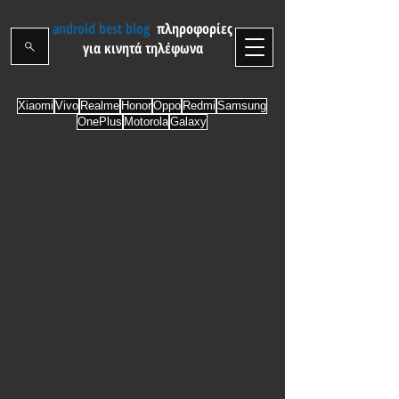
android best blog
πληροφορίες
για κινητά τηλέφωνα
Xiaomi
Vivo
Realme
Honor
Oppo
Redmi
Samsung
OnePlus
Motorola
Galaxy