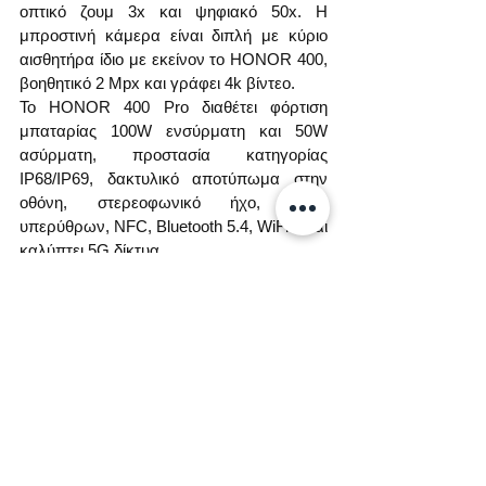
οπτικό ζουμ 3x και ψηφιακό 50x. Η 
μπροστινή κάμερα είναι διπλή με κύριο 
αισθητήρα ίδιο με εκείνον το HONOR 400, 
βοηθητικό 2 Mpx και γράφει 4k βίντεο.
Το HONOR 400 Pro διαθέτει φόρτιση 
μπαταρίας 100W ενσύρματη και 50W 
ασύρματη, προστασία κατηγορίας 
IP68/IP69, δακτυλικό αποτύπωμα στην 
οθόνη, στερεοφωνικό ήχο, θύρα 
υπερύθρων, NFC, Bluetooth 5.4, WiFi 7 και 
καλύπτει 5G δίκτυα.