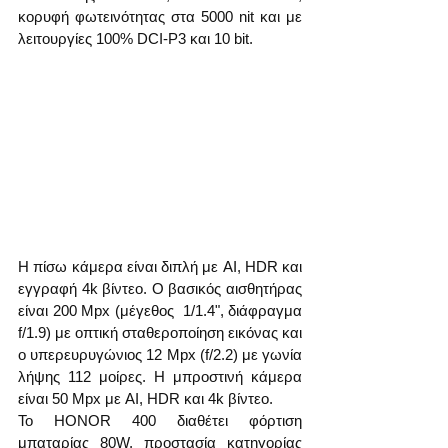
κορυφή φωτεινότητας στα 5000 nit και με 
λειτουργίες 100% DCI-P3 και 10 bit.
Η πίσω κάμερα είναι διπλή με AI, HDR και 
εγγραφή 4k βίντεο. Ο βασικός αισθητήρας 
είναι 200 Mpx (μέγεθος  1/1.4", διάφραγμα 
f/1.9) με οπτική σταθεροποίηση εικόνας και 
ο υπερευρυγώνιος 12 Mpx (f/2.2) με γωνία 
λήψης 112 μοίρες. Η μπροστινή κάμερα 
είναι 50 Mpx με AI, HDR και 4k βίντεο.
Το HONOR 400 διαθέτει φόρτιση 
μπαταρίας 80W, προστασία κατηγορίας 