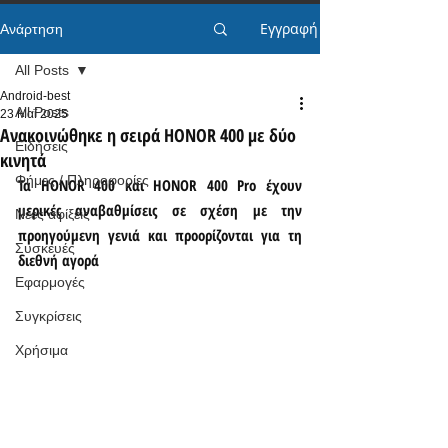
Εγγραφή
Ανάρτηση
All Posts
Android-best
All Posts
23 Μαΐ 2025
Ανακοινώθηκε η σειρά HONOR 400 με δύο
Ειδήσεις
κινητά
Φήμες / Πληροφορίες
Τα HONOR 400 και HONOR 400 Pro έχουν 
μερικές αναβαθμίσεις σε σχέση με την 
Νέες αφίξεις
προηγούμενη γενιά και προορίζονται για τη 
Συσκευές
διεθνή αγορά
Εφαρμογές
Συγκρίσεις
Χρήσιμα