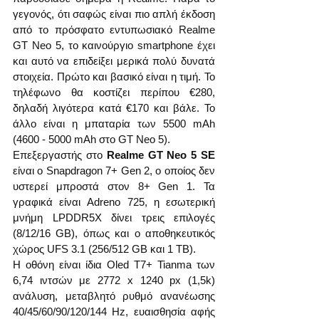
γεγονός, ότι σαφώς είναι πιο απλή έκδοση 
από το πρόσφατο εντυπωσιακό Realme 
GT Neo 5, το καινούργιο smartphone έχει 
και αυτό να επιδείξει μερικά πολύ δυνατά 
στοιχεία. Πρώτο και βασικό είναι η τιμή. Το 
τηλέφωνο θα κοστίζει περίπου €280, 
δηλαδή λιγότερα κατά €170 και βάλε. Το 
άλλο είναι η μπαταρία των 5500 mAh 
(4600 - 5000 mAh στο GT Neo 5).
Επεξεργαστής στο 
Realme GT Neo 5 SE
είναι ο Snapdragon 7+ Gen 2, ο οποίος δεν 
υστερεί μπροστά στον 8+ Gen 1. Τα 
γραφικά είναι Adreno 725, η εσωτερική 
μνήμη LPDDR5X δίνει τρεις επιλογές 
(8/12/16 GB), όπως και ο αποθηκευτικός 
χώρος UFS 3.1 (256/512 GB και 1 TB).
Η οθόνη είναι ίδια Oled T7+ Tianma των 
6,74 ιντσών με 2772 х 1240 px (1,5k) 
ανάλυση, μεταβλητό ρυθμό ανανέωσης 
40/45/60/90/120/144 Hz, ευαισθησία αφής 