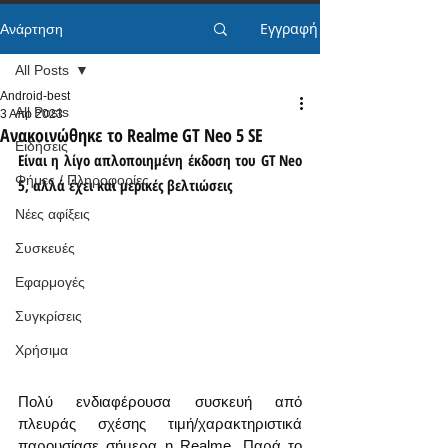
Εγγραφή
Ανάρτηση
All Posts
Android-best
All Posts
3 Απρ 2023
Ανακοινώθηκε το Realme GT Neo 5 SE
Ειδήσεις
Είναι η λίγο απλοποιημένη έκδοση του GT Neo 
Φήμες / Πληροφορίες
5, αλλά έχει και μερικές βελτιώσεις
Νέες αφίξεις
Συσκευές
Εφαρμογές
Συγκρίσεις
Χρήσιμα
Πολύ ενδιαφέρουσα συσκευή από 
πλευράς σχέσης τιμή/χαρακτηριστικά 
παρουσίασε σήμερα η Realme. Παρά το 