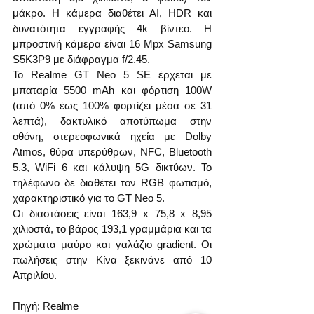
μάκρο. Η κάμερα διαθέτει AI, HDR και 
δυνατότητα εγγραφής 4k βίντεο. Η 
μπροστινή κάμερα είναι 16 Mpx Samsung 
S5K3P9 με διάφραγμα f/2.45.
Το Realme GT Neo 5 SE έρχεται με 
μπαταρία 5500 mAh και φόρτιση 100W 
(από 0% έως 100% φορτίζει μέσα σε 31 
λεπτά), δακτυλικό αποτύπωμα στην 
οθόνη, στερεοφωνικά ηχεία με Dolby 
Atmos, θύρα υπερύθρων, NFC, Bluetooth 
5.3, WiFi 6 και κάλυψη 5G δικτύων. Το 
τηλέφωνο δε διαθέτει τον RGB φωτισμό, 
χαρακτηριστικό για το GT Neo 5.
Οι διαστάσεις είναι 163,9 x 75,8 x 8,95 
χιλιοστά, το βάρος 193,1 γραμμάρια και τα 
χρώματα μαύρο και γαλάζιο gradient. Οι 
πωλήσεις στην Κίνα ξεκινάνε από 10 
Απριλίου. 
Πηγή: Realme