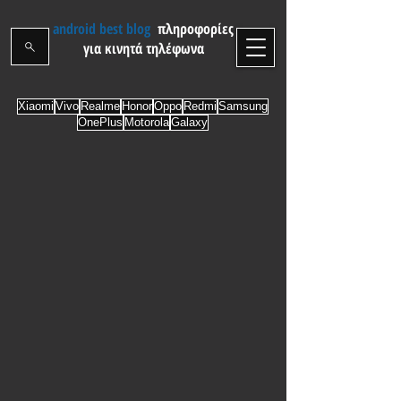
android best blog
πληροφορίες
για κινητά τηλέφωνα
Xiaomi
Vivo
Realme
Honor
Oppo
Redmi
Samsung
OnePlus
Motorola
Galaxy