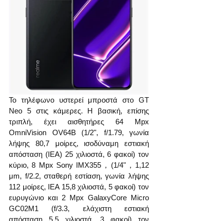
Το τηλέφωνο υστερεί μπροστά στο GT 
Neo 5 στις κάμερες. Η βασική, επίσης 
τριπλή, έχει αισθητήρες 64 Mpx 
OmniVision OV64B (1/2", f/1.79, γωνία 
λήψης 80,7 μοίρες, ισοδύναμη εστιακή 
απόσταση (ΙΕΑ) 25 χιλιοστά, 6 φακοί) τον 
κύριο, 8 Mpx Sony IMX355，(1/4"，1,12 
μm, f/2.2, σταθερή εστίαση, γωνία λήψης 
112 μοίρες, ΙΕΑ 15,8 χιλιοστά, 5 φακοί) τον 
ευρυγώνιο και 2 Mpx GalaxyCore Micro 
GC02M1 (f/3.3, ελάχιστη εστιακή 
απόσταση 5,5 χιλιοστά, 3 φακοί) τον 