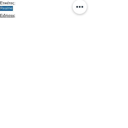
Ετικέτες:
Realme
Ειδήσεις
Νέες αφίξεις
Συσκευές
Εμφάνιση όλων
Σχετικές αναρτήσεις