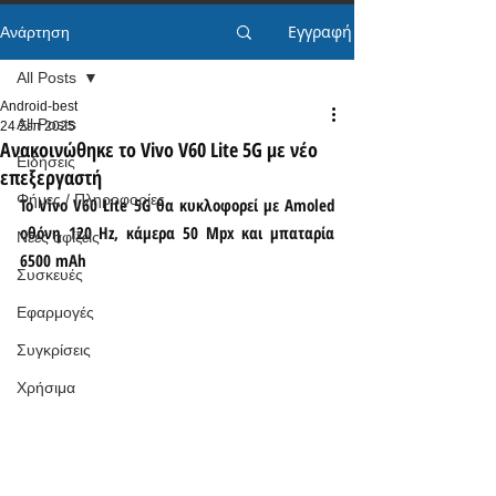
Εγγραφή
Ανάρτηση
All Posts
Android-best
All Posts
24 Σεπ 2025
Ανακοινώθηκε το Vivo V60 Lite 5G με νέο
Ειδήσεις
επεξεργαστή
Φήμες / Πληροφορίες
Το Vivo V60 Lite 5G θα κυκλοφορεί με Amoled 
οθόνη 120 Hz, κάμερα 50 Mpx και μπαταρία 
Νέες αφίξεις
6500 mAh
Συσκευές
Εφαρμογές
Συγκρίσεις
Χρήσιμα