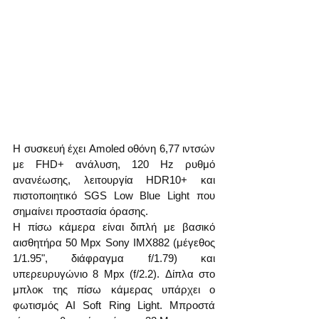
Η συσκευή έχει Amoled οθόνη 6,77 ιντσών 
με FHD+ ανάλυση, 120 Hz ρυθμό 
ανανέωσης, λειτουργία HDR10+ και 
πιστοποιητικό SGS Low Blue Light που 
σημαίνει προστασία όρασης.
Η πίσω κάμερα είναι διπλή με βασικό 
αισθητήρα 50 Mpx Sony IMX882 (μέγεθος 
1/1.95", διάφραγμα f/1.79) και 
υπερευρυγώνιο 8 Mpx (f/2.2). Δίπλα στο 
μπλοκ της πίσω κάμερας υπάρχει ο 
φωτισμός AI Soft Ring Light. Μπροστά 