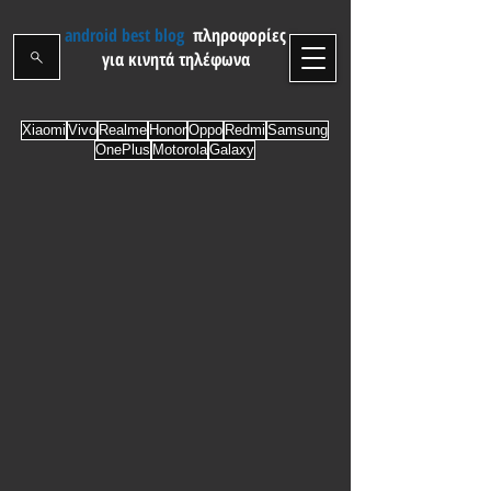
android best blog
πληροφορίες
για κινητά τηλέφωνα
Xiaomi
Vivo
Realme
Honor
Oppo
Redmi
Samsung
OnePlus
Motorola
Galaxy