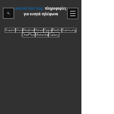
android best blog
πληροφορίες
για κινητά τηλέφωνα
Xiaomi
Vivo
Realme
Honor
Oppo
Redmi
Samsung
OnePlus
Motorola
Galaxy