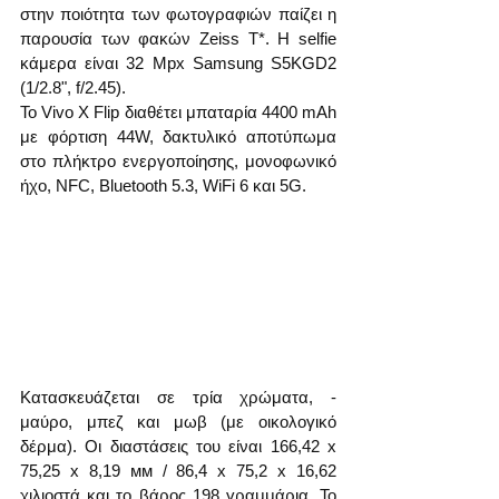
στην ποιότητα των φωτογραφιών παίζει η 
παρουσία των φακών Zeiss T*. Η selfie 
κάμερα είναι 32 Mpx Samsung S5KGD2 
(1/2.8", f/2.45).
Το Vivo X Flip διαθέτει μπαταρία 4400 mAh 
με φόρτιση 44W, δακτυλικό αποτύπωμα 
στο πλήκτρο ενεργοποίησης, μονοφωνικό 
ήχο, NFC, Bluetooth 5.3, WiFi 6 και 5G.
Κατασκευάζεται σε τρία χρώματα, - 
μαύρο, μπεζ και μωβ (με οικολογικό 
δέρμα). Οι διαστάσεις του είναι 166,42 х 
75,25 х 8,19 мм / 86,4 х 75,2 х 16,62 
χιλιοστά και το βάρος 198 γραμμάρια. Το 