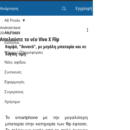
Εγγραφή
Ανάρτηση
All Posts
Android-best
All Posts
20 Απρ 2023
Απολαύστε το νέο Vivo X Flip
Ειδήσεις
Κομψό, "δυνατό", με μεγάλη μπαταρία και σε 
Φήμες / Πληροφορίες
λογική τιμή
Νέες αφίξεις
Συσκευές
Εφαρμογές
Συγκρίσεις
Χρήσιμα
Το smartphone με την μεγαλύτερη 
μπαταρία στην κατηγορία των flip έφτασε. 