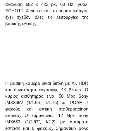
ανάλυση 682 x 422 px, 60 Hz, γυαλί 
SCHOTT Xenon-α και, το σημαντικότερο, 
έχει σχεδόν όλες τις λειτουργίες της 
βασικής οθόνης.
Η βασική κάμερα είναι διπλή με AI, HDR 
και δυνατότητα εγγραφής 4К βίντεο. Ο 
κύριος αισθητήρας είναι 50 Mpx Sony 
IMX866V (1/1.56", f/1.75) με PDAF, 7 
φακούς και οπτική σταθεροποίηση 
εικόνας. Ο ευρυγώνιος 12 Mpx Sony 
IMX663 (1/2.93", f/2.2) με αυτόματη 
εστίαση και 6 φακούς. Σημαντικό ρόλο 