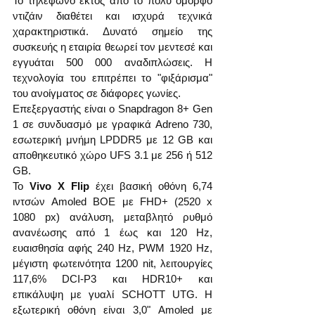
Το τηλέφωνο εκτός από το πολύ όμορφο 
ντιζάιν διαθέτει και ισχυρά τεχνικά 
χαρακτηριστικά. Δυνατό σημείο της 
συσκευής η εταιρία θεωρεί τον μεντεσέ και 
εγγυάται 500 000 αναδιπλώσεις. Η 
τεχνολογία του επιτρέπει το "φιξάρισμα" 
του ανοίγματος σε διάφορες γωνίες.
Επεξεργαστής είναι ο Snapdragon 8+ Gen 
1 σε συνδυασμό με γραφικά Adreno 730, 
εσωτερική μνήμη LPDDR5 με 12 GB και 
αποθηκευτικό χώρο UFS 3.1 με 256 ή 512 
GB.
Το 
Vivo X Flip
 έχει βασική οθόνη 6,74 
ιντσών Amoled BOE με FHD+ (2520 x 
1080 px) ανάλυση, μεταβλητό ρυθμό 
ανανέωσης από 1 έως και 120 Hz, 
ευαισθησία αφής 240 Hz, PWM 1920 Hz, 
μέγιστη φωτεινότητα 1200 nit, λειτουργίες 
117,6% DCI-P3 και HDR10+ και 
επικάλυψη με γυαλί SCHOTT UTG. Η 
εξωτερική οθόνη είναι 3,0" Amoled με 