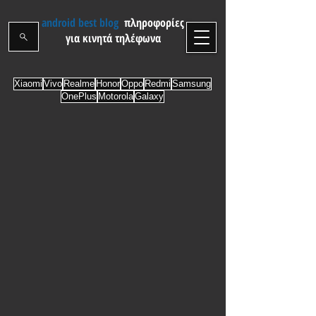
android best blog
πληροφορίες
για κινητά τηλέφωνα
Xiaomi
Vivo
Realme
Honor
Oppo
Redmi
Samsung
OnePlus
Motorola
Galaxy