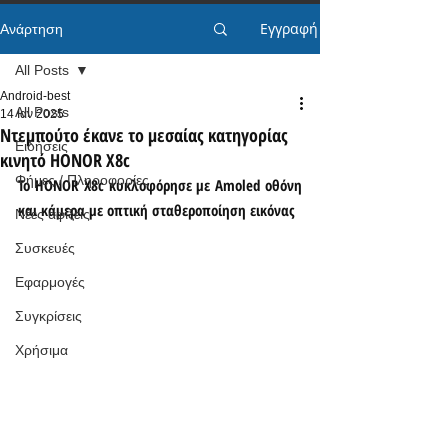
Εγγραφή
Ανάρτηση
All Posts
Android-best
All Posts
14 Ιαν 2025
Ντεμπούτο έκανε το μεσαίας κατηγορίας
Ειδήσεις
κινητό HONOR X8c
Φήμες / Πληροφορίες
Το HONOR X8c κυκλοφόρησε με Amoled οθόνη 
και κάμερα με οπτική σταθεροποίηση εικόνας
Νέες αφίξεις
Συσκευές
Εφαρμογές
Συγκρίσεις
Χρήσιμα