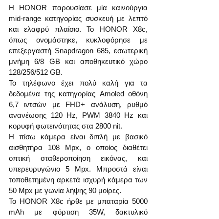
Η HONOR παρουσίασε μία καινούργια 
mid-range κατηγορίας συσκευή με λεπτό 
και ελαφρύ πλαίσιο. Το HONOR X8c, 
όπως ονομάστηκε, κυκλοφόρησε με 
επεξεργαστή Snapdragon 685, εσωτερική 
μνήμη 6/8 GB και αποθηκευτικό χώρο 
128/256/512 GB.
Το τηλέφωνο έχει πολύ καλή για τα 
δεδομένα της κατηγορίας Amoled οθόνη 
6,7 ιντσών με FHD+ ανάλυση, ρυθμό 
ανανέωσης 120 Hz, PWM 3840 Hz και 
κορυφή φωτεινότητας στα 2800 nit.
Η πίσω κάμερα είναι διπλή με βασικό 
αισθητήρα 108 Mpx, ο οποίος διαθέτει 
οπτική σταθεροποίηση εικόνας, και 
υπερευρυγώνιο 5 Mpx. Μπροστά είναι 
τοποθετημένη αρκετά ισχυρή κάμερα των 
50 Mpx με γωνία λήψης 90 μοίρες.
Το HONOR X8c ήρθε με μπαταρία 5000 
mAh με φόρτιση 35W, δακτυλικό 