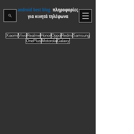
android best blog
πληροφορίες
για κινητά τηλέφωνα
Xiaomi
Vivo
Realme
Honor
Oppo
Redmi
Samsung
OnePlus
Motorola
Galaxy