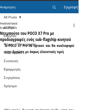
Εγγραφή
Ανάρτηση
All Posts
Android-best
All Posts
9 Ιαν 2025
Ντεμπούτο του POCO X7 Pro με
Ειδήσεις
προδιαγραφές ενός sub-flagship κινητού
Φήμες / Πληροφορίες
Το POCO X7 Pro 5G έφτασε και θα κυκλοφορεί 
στην Ευρώπη με άκρως ελκυστικές τιμές
Νέες αφίξεις
Συσκευές
Εφαρμογές
Συγκρίσεις
Χρήσιμα