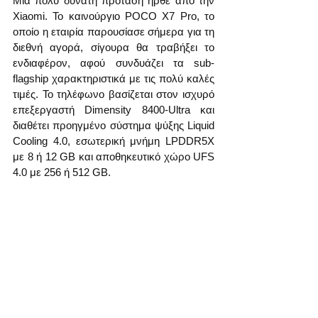
Μία πολύ δυνατή πρόταση ήρθε από την 
Xiaomi. Το καινούργιο POCO X7 Pro, το 
οποίο η εταιρία παρουσίασε σήμερα για τη 
διεθνή αγορά, σίγουρα θα τραβήξει το 
ενδιαφέρον, αφού συνδυάζει τα sub-
flagship χαρακτηριστικά με τις πολύ καλές 
τιμές. Το τηλέφωνο βασίζεται στον ισχυρό 
επεξεργαστή Dimensity 8400-Ultra και 
διαθέτει προηγμένο σύστημα ψύξης Liquid 
Cooling 4.0, εσωτερική μνήμη LPDDR5X 
με 8 ή 12 GB και αποθηκευτικό χώρο UFS 
4.0 με 256 ή 512 GB.