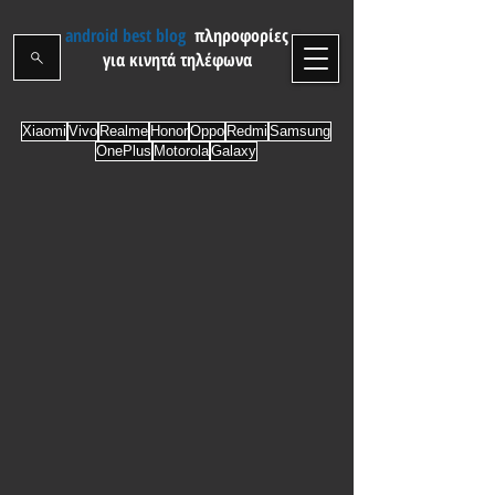
android best blog
πληροφορίες
για κινητά τηλέφωνα
Xiaomi
Vivo
Realme
Honor
Oppo
Redmi
Samsung
OnePlus
Motorola
Galaxy