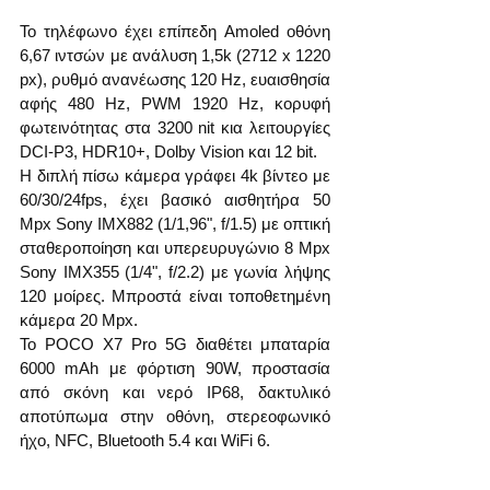
Το τηλέφωνο έχει επίπεδη Amoled οθόνη 
6,67 ιντσών με ανάλυση 1,5k (2712 x 1220 
px), ρυθμό ανανέωσης 120 Hz, ευαισθησία 
αφής 480 Hz, PWM 1920 Hz, κορυφή 
φωτεινότητας στα 3200 nit κια λειτουργίες 
DCI-P3, HDR10+, Dolby Vision και 12 bit.
Η διπλή πίσω κάμερα γράφει 4k βίντεο με 
60/30/24fps, έχει βασικό αισθητήρα 50 
Mpx Sony IMX882 (1/1,96", f/1.5) με οπτική 
σταθεροποίηση και υπερευρυγώνιο 8 Mpx 
Sony IMX355 (1/4", f/2.2) με γωνία λήψης 
120 μοίρες. Μπροστά είναι τοποθετημένη 
κάμερα 20 Mpx.
Το POCO X7 Pro 5G διαθέτει μπαταρία 
6000 mAh με φόρτιση 90W, προστασία 
από σκόνη και νερό IP68, δακτυλικό 
αποτύπωμα στην οθόνη, στερεοφωνικό 
ήχο, NFC, Bluetooth 5.4 και WiFi 6.