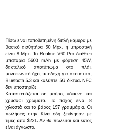
Πίσω είναι τοποθετημένη διπλή κάμερα με 
βασικό αισθητήρα 50 Mpx, η μπροστινή 
είναι 8 Mpx. Το Realme V60 Pro διαθέτει 
μπαταρία 5600 mAh με φόρτιση 45W, 
δακτυλικό αποτύπωμα στο πλάι, 
μονοφωνικό ήχο, υποδοχή για ακουστικά, 
Bluetooth 5.3 και καλύπτει 5G δίκτυα. NFC 
δεν υποστηρίζει.
Κατασκευάζεται σε μαύρο, κόκκινο και 
χρυσαφί χρώματα. Το πάχος είναι 8 
χιλιοστά και το βάρος 197 γραμμάρια. Οι 
πωλήσεις στην Κίνα ήδη ξεκίνησαν με 
τιμές από $221. Αν θα πωλείται και εκτός 
είναι άγνωστο.