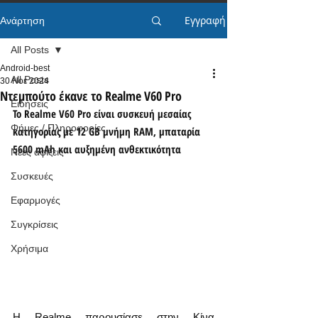
Εγγραφή
Ανάρτηση
All Posts
Android-best
All Posts
30 Νοε 2024
Ντεμπούτο έκανε το Realme V60 Pro
Ειδήσεις
Το Realme V60 Pro είναι συσκευή μεσαίας 
Φήμες / Πληροφορίες
κατηγορίας με 12 GB μνήμη RAM, μπαταρία 
5600 mAh και αυξημένη ανθεκτικότητα
Νέες αφίξεις
Συσκευές
Εφαρμογές
Συγκρίσεις
Χρήσιμα
Η Realme παρουσίασε στην Κίνα 