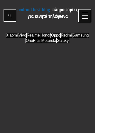
android best blog
πληροφορίες
για κινητά τηλέφωνα
Xiaomi
Vivo
Realme
Honor
Oppo
Redmi
Samsung
OnePlus
Motorola
Galaxy