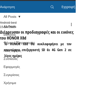
Εγγραφή
Ανάρτηση
All Posts
Android-best
All Posts
15 Δεκ 2025
Διέρρευσαν οι προδιαγραφές και οι εικόνες
Ειδήσεις
του HONOR X8d
Φήμες / Πληροφορίες
Το HONOR X8d θα κυκλοφορήσει με τον 
καινούργιο επεξεργαστή SD 6s 4G Gen 2 σε 
Νέες αφίξεις
λίγες ημέρες
Συσκευές
Εφαρμογές
Συγκρίσεις
Χρήσιμα