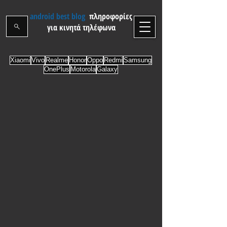
android best blog
πληροφορίες
για κινητά τηλέφωνα
Xiaomi
Vivo
Realme
Honor
Oppo
Redmi
Samsung
OnePlus
Motorola
Galaxy