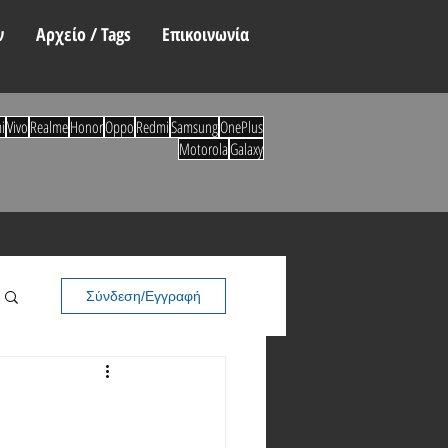
ν
Αρχείο / Tags
Επικοινωνία
i
Vivo
Realme
Honor
Oppo
Redmi
Samsung
OnePlus
Motorola
Galaxy
Σύνδεση/Εγγραφή