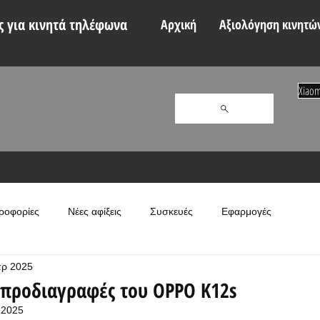
 για κινητά τηλέφωνα
Αρχική
Αξιολόγηση κινητώ
Xiaom
ροφορίες
Νέες αφίξεις
Συσκευές
Εφαρμογές
πρ 2025
 προδιαγραφές του OPPO K12s
 2025