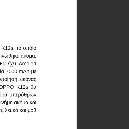
K12s, το οποίο 
ινώθηκε ακόμα, 
θα έχει Amoled 
ία 7000 mAh με 
ποίηση εικόνας 
 OPPO K12s θα 
θύρα υπερύθρων 
νήμη ακόμα και 
 λευκό και μοβ 