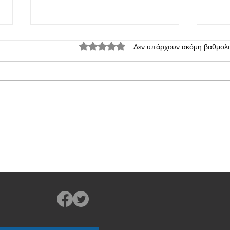
Βαθμολογήθηκε με 0 από 5 αστέρια.
Δεν υπάρχουν ακόμη βαθμολο
Παρο
Η OPPO παρουσίασε το
οικονομικό K12x