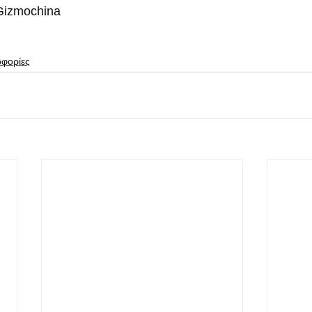
izmochina 
οφορίες