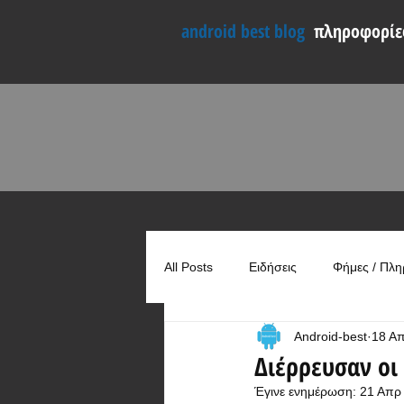
android best blog
πληροφορίες
All Posts
Ειδήσεις
Φήμες / Πλη
Android-best
18 Α
Συγκρίσεις
Χρήσιμα
Διέρρευσαν οι
Έγινε ενημέρωση:
21 Απρ