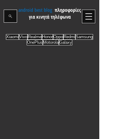
android best blog
πληροφορίες
για κινητά τηλέφωνα
Xiaomi
Vivo
Realme
Honor
Oppo
Redmi
Samsung
OnePlus
Motorola
Galaxy