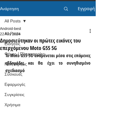
Εγγραφή
Ανάρτηση
All Posts
Android-best
All Posts
22 Αυγ 2024
Δημοσιεύτηκαν οι πρώτες εικόνες του
Ειδήσεις
επερχόμενου Moto G55 5G
Φήμες / Πληροφορίες
Το Moto G55 5G αναμένεται μέσα στις επόμενες 
εβδομάδες και θα έχει το συνηθισμένο 
Νέες αφίξεις
σχεδιασμό
Συσκευές
Εφαρμογές
Συγκρίσεις
Χρήσιμα