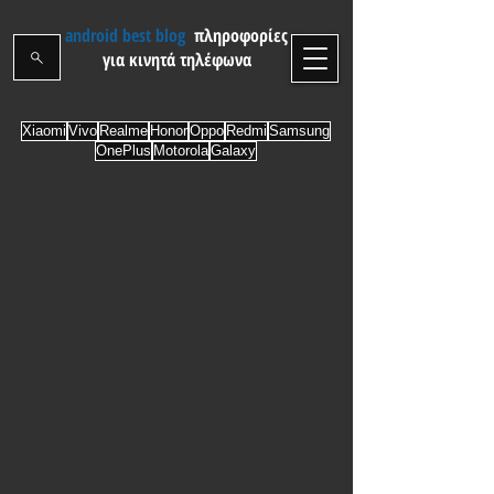
android best blog
πληροφορίες
για κινητά τηλέφωνα
Xiaomi
Vivo
Realme
Honor
Oppo
Redmi
Samsung
OnePlus
Motorola
Galaxy