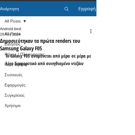
Εγγραφή
Ανάρτηση
All Posts
Android-best
All Posts
28 Αυγ 2024
Δημοσιεύτηκαν τα πρώτα renders του
Ειδήσεις
Samsung Galaxy F05
Φήμες / Πληροφορίες
Το Galaxy F05 αναμένεται από μέρα σε μέρα με 
λίγο διαφορετικό από συνηθισμένο ντιζάιν
Νέες αφίξεις
Συσκευές
Εφαρμογές
Συγκρίσεις
Χρήσιμα