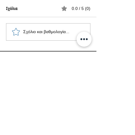
Σχόλια
0.0 / 5 (0)
Ντεμπούτο του Vivo V30 Lite
Το Vivo V29e βγαίν
Σχόλιο και βαθμολογία...
5G
διεθνή αγορά