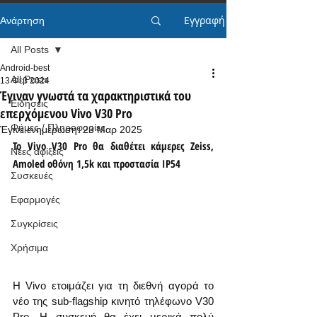
Εγγραφή
Ανάρτηση
All Posts
Android-best
All Posts
13 Φεβ 2024
Έγιναν γνωστά τα χαρακτηριστικά του
Ειδήσεις
επερχόμενου Vivo V30 Pro
Φήμες / Πληροφορίες
Έγινε ενημέρωση:
23 Μαρ 2025
Το Vivo V30 Pro θα διαθέτει κάμερες Zeiss, 
Νέες αφίξεις
Amoled οθόνη 1,5k και προστασία IP54
Συσκευές
Εφαρμογές
Συγκρίσεις
Χρήσιμα
Η Vivo ετοιμάζει για τη διεθνή αγορά το 
νέο της sub-flagship κινητό τηλέφωνο V30 
Pro. Η συσκευή θα έχει μερικά πολύ 