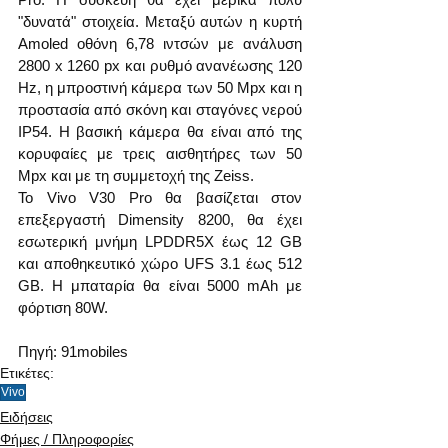
"δυνατά" στοιχεία. Μεταξύ αυτών η κυρτή 
Amoled οθόνη 6,78 ιντσών με ανάλυση 
2800 x 1260 px και ρυθμό ανανέωσης 120 
Hz, η μπροστινή κάμερα των 50 Mpx και η 
προστασία από σκόνη και σταγόνες νερού 
IP54. Η βασική κάμερα θα είναι από της 
κορυφαίες με τρεις αισθητήρες των 50 
Mpx και με τη συμμετοχή της Zeiss.
Το Vivo V30 Pro θα βασίζεται στον 
επεξεργαστή Dimensity 8200, θα έχει 
εσωτερική μνήμη LPDDR5X έως 12 GB 
και αποθηκευτικό χώρο UFS 3.1 έως 512 
GB. Η μπαταρία θα είναι 5000 mAh με 
φόρτιση 80W.
Πηγή: 91mobiles
Ετικέτες:
Vivo
Ειδήσεις
Φήμες / Πληροφορίες