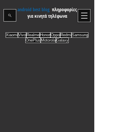
android best blog
πληροφορίες
για κινητά τηλέφωνα
Xiaomi
Vivo
Realme
Honor
Oppo
Redmi
Samsung
OnePlus
Motorola
Galaxy