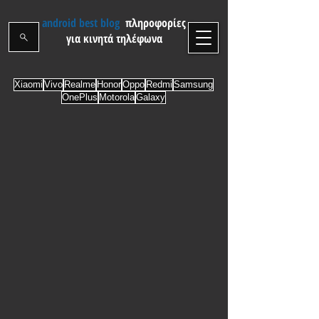
android best blog
πληροφορίες
για κινητά τηλέφωνα
Xiaomi
Vivo
Realme
Honor
Oppo
Redmi
Samsung
OnePlus
Motorola
Galaxy