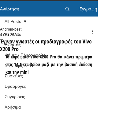
Εγγραφή
Ανάρτηση
All Posts
Android-best
All Posts
4 Οκτ 2024
Έγιναν γνωστές οι προδιαγραφές του Vivo
Ειδήσεις
X200 Pro
Φήμες / Πληροφορίες
Το κορυφαίο Vivo X200 Pro θα κάνει πρεμιέρα 
στις 14 Οκτωβρίου μαζί με την βασική έκδοση 
Νέες αφίξεις
και την mini
Συσκευές
Εφαρμογές
Συγκρίσεις
Χρήσιμα