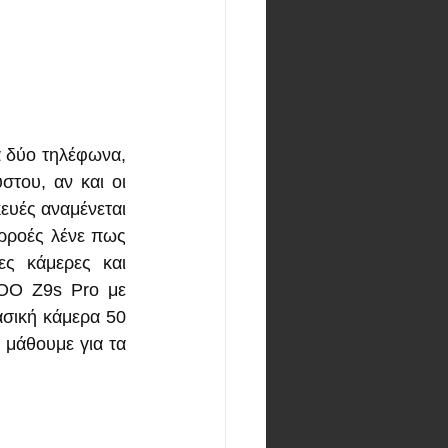
 δύο τηλέφωνα, 
του, αν και οι 
υές αναμένεται 
αρροές λένε πως 
ς κάμερες και 
OO Z9s Pro με 
σική κάμερα 50 
μάθουμε για τα 