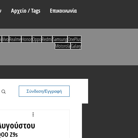
ν
Αρχείο / Tags
Επικοινωνία
i
Vivo
Realme
Honor
Oppo
Redmi
Samsung
OnePlus
Motorola
Galaxy
Σύνδεση/Εγγραφή
 Αυγούστου
QOO Z9s