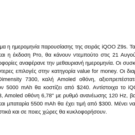
μα η ημερομηνία παρουσίασης της σειράς iQOO Z9s. Τα
αι η έκδοση Pro, θα κάνουν ντεμπούτο στις 21 Αυγούσ
ορίες αναφέρανε την μεθαυριανή ημερομηνία. Οι συσκε
λύτερες επιλογές στην κατηγορία value for money. Οι δι
mensity 7300, καλή Amoled οθόνη, αξιοπρεπέστατε
ον 5000 mAh θα κοστίζει από $240. Αντίστοιχα το iQ
, Amoled οθόνη 6,78" με ρυθμό ανανέωσης 120 Hz, βα
ι μπαταρία 5500 mAh θα έχει τιμή από $300. Μένει να 
τικά και σε ποιες χώρες θα κυκλοφορήσουν.
  