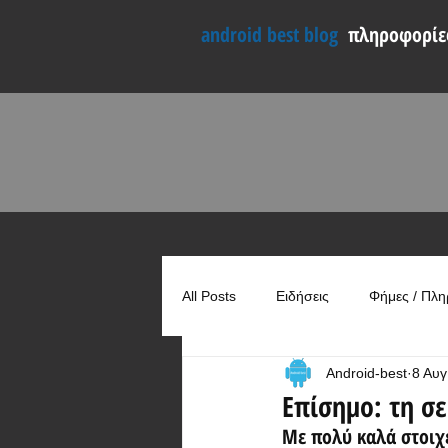
android best blog
πληροφορίες
All Posts
Ειδήσεις
Φήμες / Πλη
Android-best
8 Αυγ
Συγκρίσεις
Χρήσιμα
Επίσημο: τη σ
Με πολύ καλά στοιχε