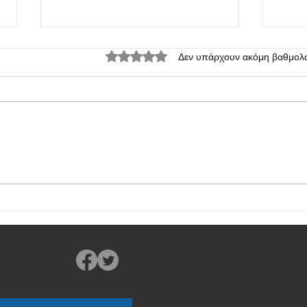
Βαθμολογήθηκε με 0 από 5 αστέρια.
Δεν υπάρχουν ακόμη βαθμολο
Κυκλοφόρησε το οικονομικό
Η Viv
iQOO Z9 Lite 5G
και Z