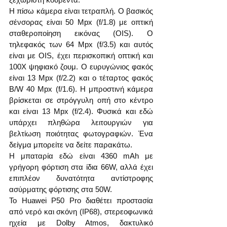
Η πίσω κάμερα είναι τετραπλή. Ο βασικός 
σένσορας είναι 50 Mpx (f/1.8) με οπτική 
σταθεροποίηση εικόνας (OIS). Ο 
τηλεφακός των 64 Mpx (f/3.5) και αυτός 
είναι με OIS, έχει περισκοπική οπτική και 
100Χ ψηφιακό ζουμ. Ο ευρυγώνιος φακός 
είναι 13 Mpx (f/2.2) και ο τέταρτος φακός 
B/W 40 Mpx (f/1.6). Η μπροστινή κάμερα 
βρίσκεται σε στρόγγυλη οπή στο κέντρο 
και είναι 13 Mpx (f/2.4). Φυσικά και εδώ 
υπάρχει πληθώρα λειτουργιών για 
βελτίωση ποιότητας φωτογραφιών. Ένα 
δείγμα μπορείτε να δείτε παρακάτω.
Η μπαταρία εδώ είναι 4360 mAh με 
γρήγορη φόρτιση στα ίδια 66W, αλλά έχει 
επιπλέον δυνατότητα αντίστροφης 
ασύρματης φόρτισης στα 50W.
Το Huawei P50 Pro διαθέτει προστασία 
από νερό και σκόνη (IP68), στερεοφωνικά 
ηχεία με Dolby Atmos, δακτυλικό 