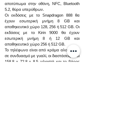
αποτύπωμα στην οθόνη, NFC, Bluetooth 
5.2, θύρα υπερύθρων.  
Οι εκδόσεις με το Snapdragon 888 θα 
έχουν εσωτερική μνήμη 8 GB και 
αποθηκευτικό χώρο 128, 256 ή 512 GB. Οι 
εκδόσεις με το Kirin 9000 θα έχουν 
εσωτερική μνήμη 8 ή 12 GB και 
αποθηκευτικό χώρο 256 ή 512 GB.
Το τηλέφωνο είναι από κράμα αλουμινίου 
σε συνδυασμό με γυαλί, οι διαστάσεις είναι 
158,8 х 72,8 х 8,5 χιλιοστά και το βάρος 
195 γραμμάρια. Περιττό είναι να πούμε, 
ότι οι κάμερες είναι κατασκευασμένες σε 
συνεργασία με τη Leica και το λειτουργικό 
σύστημα είναι το Harmony OS.
Σημαντικό. Και τα δύο κινητά δε διαθέτουν 
Google services και 5G ! 
Οι πωλήσεις αρχίζουν στις 12 Αυγούστου 