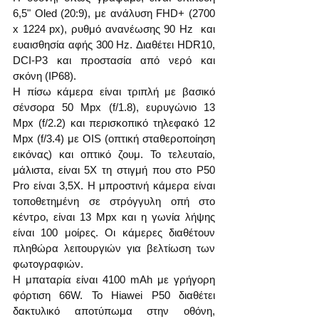
6,5" Oled (20:9), με ανάλυση FHD+ (2700 
x 1224 px), ρυθμό ανανέωσης 90 Hz  και 
ευαισθησία αφής 300 Hz. Διαθέτει HDR10, 
DCI-P3 και προστασία από νερό και 
σκόνη (IP68).
Η πίσω κάμερα είναι τριπλή με βασικό 
σένσορα 50 Mpx (f/1.8), ευρυγώνιο 13 
Mpx (f/2.2) και περισκοπικό τηλεφακό 12 
Mpx (f/3.4) με OIS (οπτική σταθεροποίηση 
εικόνας) και οπτικό ζουμ. Το τελευταίο, 
μάλιστα, είναι 5Χ τη στιγμή που στο P50 
Pro είναι 3,5Χ. Η μπροστινή κάμερα είναι 
τοποθετημένη σε στρόγγυλη οπή στο 
κέντρο, είναι 13 Mpx και η γωνία λήψης 
είναι 100 μοίρες. Οι κάμερες διαθέτουν 
πληθώρα λειτουργιών για βελτίωση των 
φωτογραφιών.
Η μπαταρία είναι 4100 mAh με γρήγορη 
φόρτιση 66W. Το Hiawei P50 διαθέτει 
δακτυλικό αποτύπωμα στην οθόνη, 