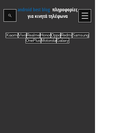
android best blog
πληροφορίες
για κινητά τηλέφωνα
Xiaomi
Vivo
Realme
Honor
Oppo
Redmi
Samsung
OnePlus
Motorola
Galaxy