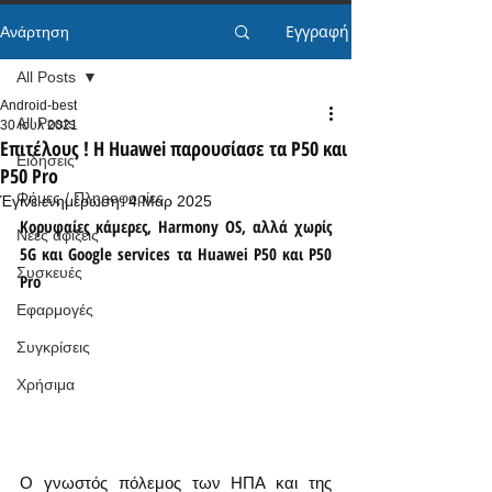
Εγγραφή
Ανάρτηση
All Posts
Android-best
All Posts
30 Ιουλ 2021
Επιτέλους ! Η Huawei παρουσίασε τα P50 και
Ειδήσεις
P50 Pro
Φήμες / Πληροφορίες
Έγινε ενημέρωση:
4 Μαρ 2025
Κορυφαίες κάμερες, Harmony OS, αλλά χωρίς 
Νέες αφίξεις
5G και Google services τα Huawei P50 και P50 
Συσκευές
Pro
Εφαρμογές
Συγκρίσεις
Χρήσιμα
Ο γνωστός πόλεμος των ΗΠΑ και της 