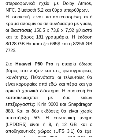
στερεοφωνικά ηχεία με Dolby Atmos, 
NFC, Bluetooth 5.2 και θύρα υπερύθρων. 
Η συσκευή είναι κατασκευασμένη από 
κράμα αλουμινίου σε συνδυασμό με γυαλί, 
οι διαστάσεις 156,5 x 73,8 x 7,92 χιλιοστά 
και το βάρος 181 γραμμάρια. Η έκδοση 
8/128 GB θα κοστίζει 695$ και η 8/256 GB 
772$.
Στο 
Huawei P50 Pro
 η εταιρία έδωσε 
βάρος στο ντιζάιν και στις φωτογραφικές 
ικανότητες. Πιθανότατα οι τελευταίες θα 
είναι κορυφαίες από εδώ και πέρα και για 
αρκετό χρονικό διάστημα. Η συσκευή θα 
κατασκευάζεται με δύο ειδών 
επεξεργαστές: Kirin 9000 και Snapdragon 
888. Και οι δύο εκδόσεις θα είναι χωρίς 
υποστήριξη 5G. Η εσωτερική μνήμη 
(LPDDR5) είναι ή 8, ή 12 GB και ο 
αποθηκευτικός χώρος (UFS 3.1) θα έχει 