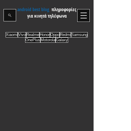
android best blog
πληροφορίες
για κινητά τηλέφωνα
Xiaomi
Vivo
Realme
Honor
Oppo
Redmi
Samsung
OnePlus
Motorola
Galaxy