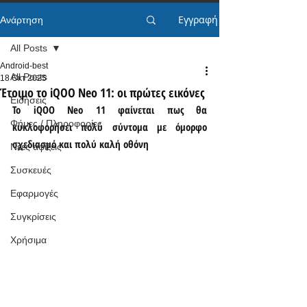
Εγγραφή
Ανάρτηση
All Posts
Android-best
All Posts
18 Οκτ 2025
Έτοιμο το iQOO Neo 11: οι πρώτες εικόνες
Ειδήσεις
Το iQOO Neo 11 φαίνεται πως θα 
Φήμες / Πληροφορίες
κυκλοφορήσει πολύ σύντομα με όμορφο 
σχεδιασμό και πολύ καλή οθόνη
Νέες αφίξεις
Συσκευές
Εφαρμογές
Συγκρίσεις
Χρήσιμα