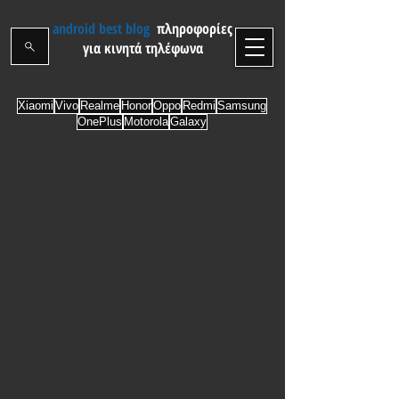
android best blog
πληροφορίες
για κινητά τηλέφωνα
Xiaomi
Vivo
Realme
Honor
Oppo
Redmi
Samsung
OnePlus
Motorola
Galaxy