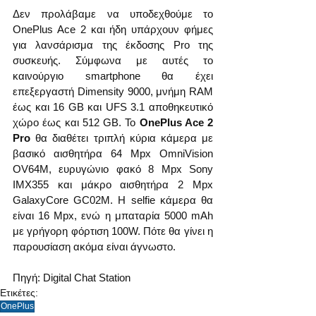
Δεν προλάβαμε να υποδεχθούμε το 
OnePlus Ace 2 και ήδη υπάρχουν φήμες 
για λανσάρισμα της έκδοσης Pro της 
συσκευής. Σύμφωνα με αυτές το 
καινούργιο smartphone θα έχει 
επεξεργαστή Dimensity 9000, μνήμη RAM 
έως και 16 GB και UFS 3.1 αποθηκευτικό 
χώρο έως και 512 GB. Το 
OnePlus Ace 2 
Pro
 θα διαθέτει τριπλή κύρια κάμερα με 
βασικό αισθητήρα 64 Mpx OmniVision 
OV64M, ευρυγώνιο φακό 8 Mpx Sony 
IMX355 και μάκρο αισθητήρα 2 Mpx 
GalaxyCore GC02M. Η selfie κάμερα θα 
είναι 16 Mpx, ενώ η μπαταρία 5000 mAh 
με γρήγορη φόρτιση 100W. Πότε θα γίνει η 
παρουσίαση ακόμα είναι άγνωστο.
Πηγή: Digital Chat Station
Ετικέτες:
OnePlus