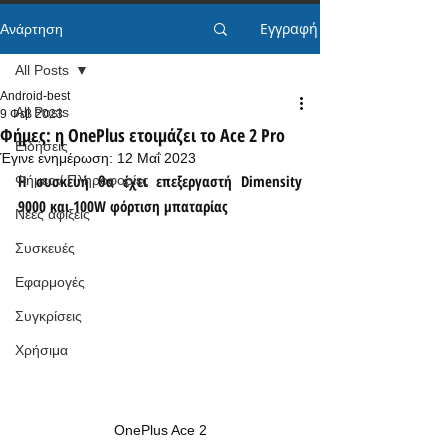
Εγγραφή
Ανάρτηση
All Posts
Android-best
All Posts
9 Φεβ 2023
Φήμες: η OnePlus ετοιμάζει το Ace 2 Pro
Ειδήσεις
Έγινε ενημέρωση:
12 Μαΐ 2023
Η συσκευή θα έχει επεξεργαστή Dimensity 
Φήμες / Πληροφορίες
9000 και 100W φόρτιση μπαταρίας
Νέες αφίξεις
Συσκευές
Εφαρμογές
Συγκρίσεις
Χρήσιμα
OnePlus Ace 2