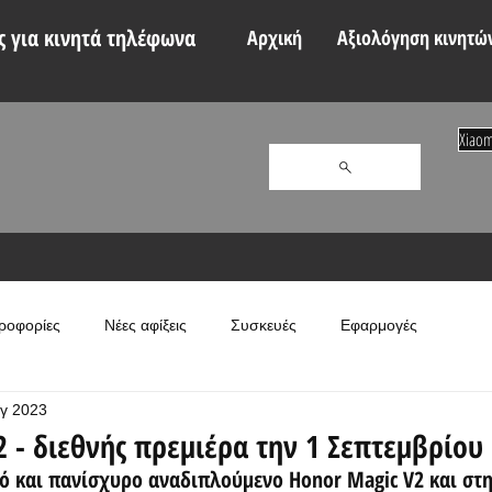
 για κινητά τηλέφωνα
Αρχική
Αξιολόγηση κινητώ
Xiaom
ροφορίες
Νέες αφίξεις
Συσκευές
Εφαρμογές
γ 2023
2 - διεθνής πρεμιέρα την 1 Σεπτεμβρίου
τό και πανίσχυρο αναδιπλούμενο Honor Magic V2 και στ