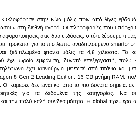
κυκλοφόρησε στην Κίνα μόλις πριν από λίγες εβδομάδ
άσουν στη διεθνή αγορά. Οι πληροφορίες που υπάρχου
ιαφοροποιήσεις στις δύο εκδόσεις, οπότε ξέρουμε τι μας
τι πρόκειται για το πιο λεπτό αναδιπλούμενο smartphon
ναι ξεδιπλωμένο φτάνει μόλις τα 4,8 χιλιοστά. Τα κα
ού έχει ωραία εμφάνιση, δυνατό επεξεργαστή, πολύ κ
ηλέφωνο έχει καινούργιο μεντεσέ από τιτάνιο και μετα
agon 8 Gen 2 Leading Edition, 16 GB μνήμη RAM, πολ
s. Οι κάμερες δεν είναι και από τα πιο δυνατά σημεία, αν
οιητικές για τα δεδομένα της κατηγορίας. Να ση
και την πολύ καλή συνδεσιμότητα. Η global πρεμιέρα αν