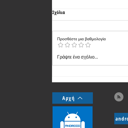
Σχόλια
Προσθέστε μια βαθμολογία
Παρουσίαση του Honor Magic V2
Γράψτε ένα σχόλιο...
Αρχή
andr