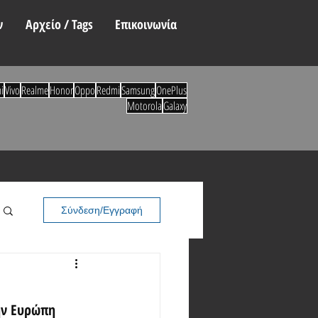
ν
Αρχείο / Tags
Επικοινωνία
i
Vivo
Realme
Honor
Oppo
Redmi
Samsung
OnePlus
Motorola
Galaxy
Σύνδεση/Εγγραφή
ην Ευρώπη