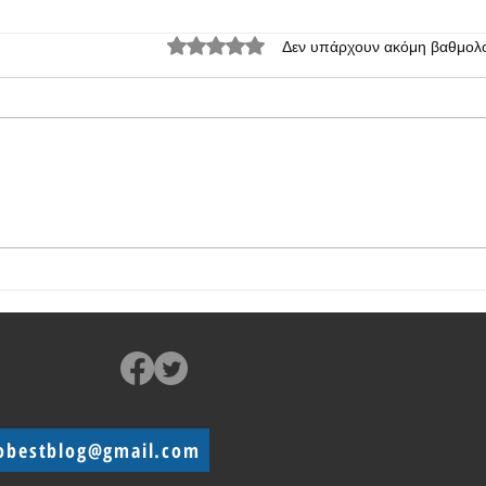
Βαθμολογήθηκε με 0 από 5 αστέρια.
Δεν υπάρχουν ακόμη βαθμολο
Ανακοινώθηκε η global έκδοση
Honor
του Honor Magic Vs
κινητ
obestblog@gmail.com