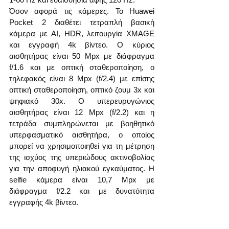
Όσον αφορά τις κάμερες. Το Huawei 
Pocket 2 διαθέτει τετραπλή βασική 
κάμερα με AI, HDR, λειτουργία XMAGE 
και εγγραφή 4k βίντεο. Ο κύριος 
αισθητήρας είναι 50 Mpx με διάφραγμα 
f/1.6 και με οπτική σταθεροποίηση, ο 
τηλεφακός είναι 8 Mpx (f/2.4) με επίσης 
οπτική σταθεροποίηση, οπτικό ζουμ 3x και 
ψηφιακό 30x. Ο υπερευρυγώνιος 
αισθητήρας είναι 12 Mpx (f/2.2) και η 
τετράδα συμπληρώνεται με βοηθητικό 
υπερφασματικό αισθητήρα, ο οποίος 
μπορεί να χρησιμοποιηθεί για τη μέτρηση 
της ισχύος της υπεριώδους ακτινοβολίας 
για την αποφυγή ηλιακού εγκαύματος. Η 
selfie κάμερα είναι 10,7 Mpx με 
διάφραγμα f/2.2 και με δυνατότητα 
εγγραφής 4k βίντεο.