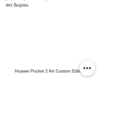
σετ δώρου. 
Huawei Pocket 2 Art Custom Edition
Οι πωλήσεις στην Κίνα ξεκινάνε από 1 
Μαρτίου με τιμές από €964, η ειδική 
έκδοση θα κοστίζει €1413. Πότε θα φτάσει 
στην Ευρώπη ακόμα δεν 
γνωστοποιήθηκε.
Πηγή:  Huawei