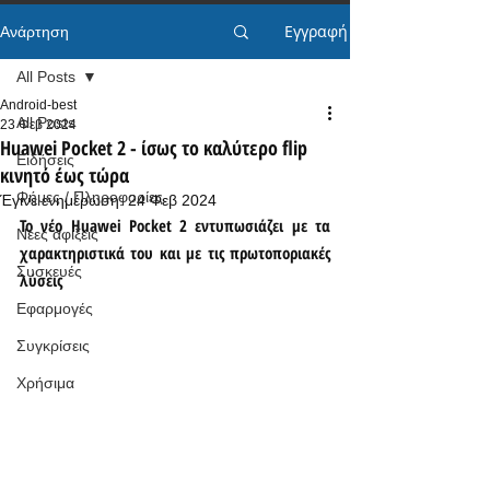
Εγγραφή
Ανάρτηση
All Posts
Android-best
All Posts
23 Φεβ 2024
Huawei Pocket 2 - ίσως το καλύτερο flip
Ειδήσεις
κινητό έως τώρα
Φήμες / Πληροφορίες
Έγινε ενημέρωση:
24 Φεβ 2024
Το νέο Huawei Pocket 2 εντυπωσιάζει με τα 
Νέες αφίξεις
χαρακτηριστικά του και με τις πρωτοποριακές 
Συσκευές
λύσεις
Εφαρμογές
Συγκρίσεις
Χρήσιμα