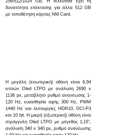
256/512/1024 GB. Η τελευταία έχει τη 
δυνατότητα επέκτασης για άλλα 512 GB 
με τοποθέτηση κάρτας NM Card.
Η μεγάλη (εσωτερική) οθόνη είναι 6,94 
ιντσών Oled LTPO με ανάλυση 2690 x 
1136 px, μεταβλητό ρυθμό ανανέωσης 1-
120 Hz, ευαισθησία αφής 300 Hz, PWM 
1440 Hz και λειτουργίες HDR10, DCI-P3 
και 10 bit. Η μικρή (εξωτερική) οθόνη είναι 
στρόγγυλη Oled LTPO με μέγεθος 1,15", 
ανάλυση 340 x 340 px, ρυθμό ανανέωσης 
1-60 Hz και ευαισθησία αφής 120 Hz. 