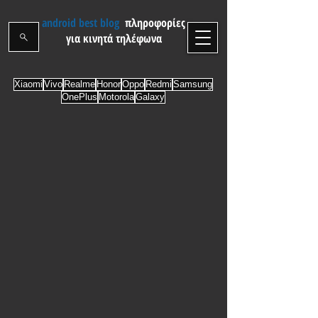
android best blog
πληροφορίες
για κινητά τηλέφωνα
Xiaomi
Vivo
Realme
Honor
Oppo
Redmi
Samsung
OnePlus
Motorola
Galaxy