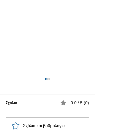
Σχόλια
0.0 / 5 (0)
Τα καινούργια Rog Phone 6D
Η ASUS ανακοίνωσε
Σχόλιο και βαθμολογία...