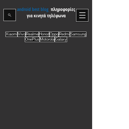
android best blog
πληροφορίες
για κινητά τηλέφωνα
Xiaomi
Vivo
Realme
Honor
Oppo
Redmi
Samsung
OnePlus
Motorola
Galaxy