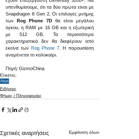
έχουν επεξεργαστή Dimensity 9200+. Να 
υπενθυμίσουμε, ότι τα δύο πρώτα είναι με 
Snapdragon 8 Gen 2. Οι επιλογές μνήμης 
των 
Rog Phone 7D
 θα είναι μεγάλου 
όγκου, η RAM με 16 GB και η εξωτερική 
με 512 GB. Τα περισσότερα 
χαρακτηριστικά δεν θα διαφέρουν από 
εκείνα των 
Rog Phone 7
. Η παρουσίαση 
αναμένεται το καλοκαίρι.
Πηγή: GizmoChina
Ετικέτες:
Asus
Ειδήσεις
Φήμες / Πληροφορίες
Εμφάνιση όλων
Σχετικές αναρτήσεις