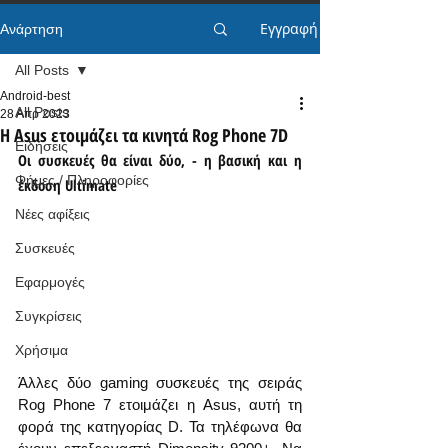
Εγγραφή
Ανάρτηση
All Posts
Android-best
All Posts
28 Απρ 2023
Η Asus ετοιμάζει τα κινητά Rog Phone 7D
Ειδήσεις
Οι συσκευές θα είναι δύο, - η βασική και η 
Φήμες / Πληροφορίες
έκδοση Ultimate
Νέες αφίξεις
Συσκευές
Εφαρμογές
Συγκρίσεις
Χρήσιμα
Άλλες δύο gaming συσκευές της σειράς 
Rog Phone 7 ετοιμάζει η Asus, αυτή τη 
φορά της κατηγορίας D. Τα τηλέφωνα θα 