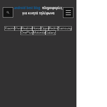
android best blog
πληροφορίες
για κινητά τηλέφωνα
Xiaomi
Vivo
Realme
Honor
Oppo
Redmi
Samsung
OnePlus
Motorola
Galaxy