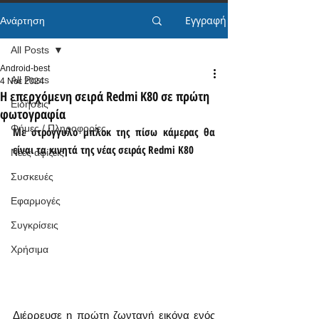
Εγγραφή
Ανάρτηση
All Posts
Android-best
All Posts
4 Νοε 2024
Η επερχόμενη σειρά Redmi K80 σε πρώτη
Ειδήσεις
φωτογραφία
Φήμες / Πληροφορίες
Με στρόγγυλο μπλοκ της πίσω κάμερας θα 
είναι τα κινητά της νέας σειράς Redmi K80
Νέες αφίξεις
Συσκευές
Εφαρμογές
Συγκρίσεις
Χρήσιμα
Διέρρευσε η πρώτη ζωντανή εικόνα ενός 