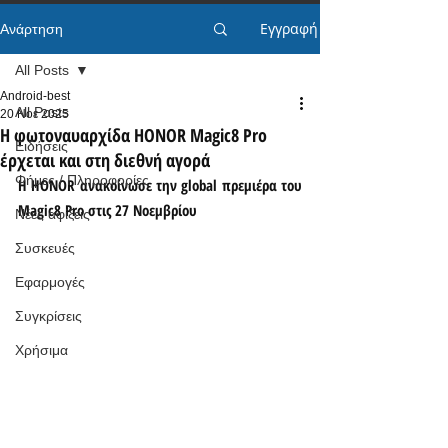
Εγγραφή
Ανάρτηση
All Posts
Android-best
All Posts
20 Νοε 2025
Η φωτοναυαρχίδα HONOR Magic8 Pro
Ειδήσεις
έρχεται και στη διεθνή αγορά
Φήμες / Πληροφορίες
Η HONOR ανακοίνωσε την global πρεμιέρα του 
Magic8 Pro στις 27 Νοεμβρίου
Νέες αφίξεις
Συσκευές
Εφαρμογές
Συγκρίσεις
Χρήσιμα