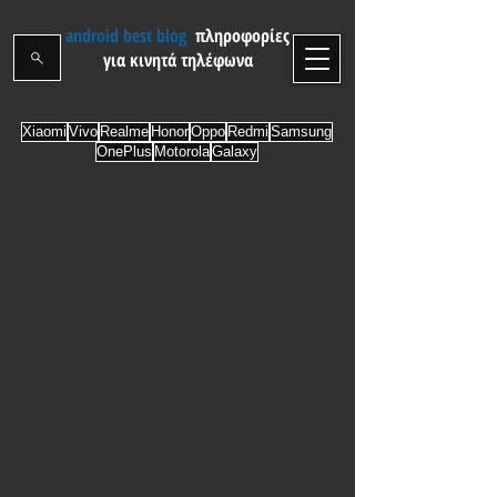
android best blog
πληροφορίες
για κινητά τηλέφωνα
Xiaomi
Vivo
Realme
Honor
Oppo
Redmi
Samsung
OnePlus
Motorola
Galaxy