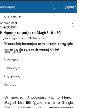
Εγγραφή
Ανάρτηση
All Posts
Android-best
All Posts
7 Ιαν 2023
Η Honor ετοιμάζει το Magic5 Lite 5G
Ειδήσεις
Έγινε ενημέρωση:
26 Ιαν 2023
Η συσκευή θα ανήκει στην μεσαία κατηγορία 
Φήμες / Πληροφορίες
τιμών και θα έχει επεξεργαστή SD 695
Νέες αφίξεις
Συσκευές
Εφαρμογές
Συγκρίσεις
Χρήσιμα
Οι πρώτες πληροφορίες για το 
Honor 
Magic5 Lite 5G
 έρχονται από το Google 
Play Console και αποκαλύπτουν 