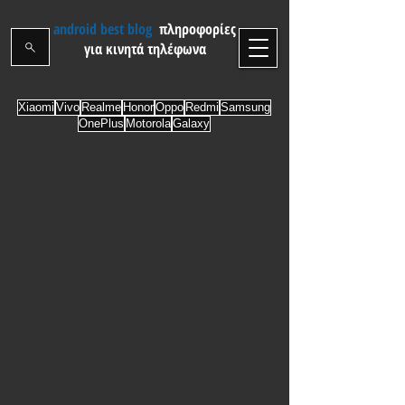
android best blog
πληροφορίες
για κινητά τηλέφωνα
Xiaomi
Vivo
Realme
Honor
Oppo
Redmi
Samsung
OnePlus
Motorola
Galaxy