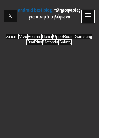
android best blog
πληροφορίες
για κινητά τηλέφωνα
Xiaomi
Vivo
Realme
Honor
Oppo
Redmi
Samsung
OnePlus
Motorola
Galaxy