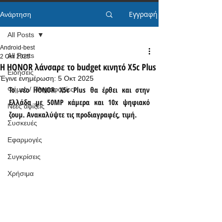
Εγγραφή
Ανάρτηση
All Posts
Android-best
All Posts
2 Οκτ 2025
Η HONOR λάνσαρε το budget κινητό X5c Plus
Ειδήσεις
Έγινε ενημέρωση:
5 Οκτ 2025
Το νέο HONOR X5c Plus θα έρθει και στην 
Φήμες / Πληροφορίες
Ελλάδα με 50MP κάμερα και 10x ψηφιακό 
Νέες αφίξεις
ζουμ. Ανακαλύψτε τις προδιαγραφές, τιμή.
Συσκευές
Εφαρμογές
Συγκρίσεις
Χρήσιμα