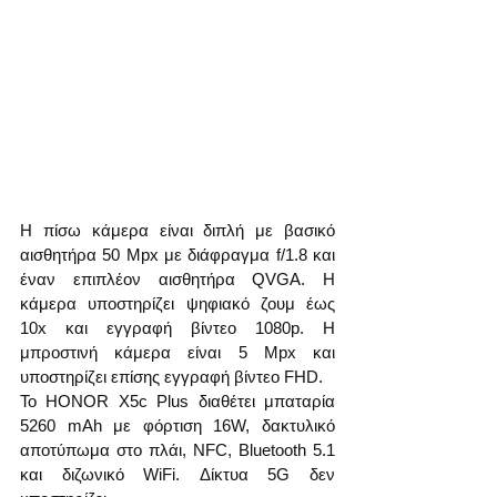
Η πίσω κάμερα είναι διπλή με βασικό 
αισθητήρα 50 Mpx με διάφραγμα f/1.8 και 
έναν επιπλέον αισθητήρα QVGA. Η 
κάμερα υποστηρίζει ψηφιακό ζουμ έως 
10x και εγγραφή βίντεο 1080p. Η 
μπροστινή κάμερα είναι 5 Mpx και 
υποστηρίζει επίσης εγγραφή βίντεο FHD.
Το HONOR X5c Plus διαθέτει μπαταρία 
5260 mAh με φόρτιση 16W, δακτυλικό 
αποτύπωμα στο πλάι, NFC, Bluetooth 5.1 
και διζωνικό WiFi. Δίκτυα 5G δεν 