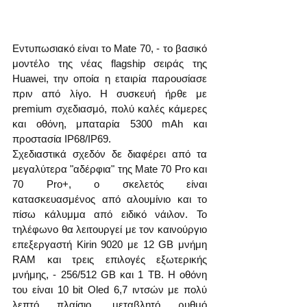
Εντυπωσιακό είναι το Mate 70, - το βασικό 
μοντέλο της νέας flagship σειράς της 
Huawei, την οποία η εταιρία παρουσίασε 
πριν από λίγο. Η συσκευή ήρθε με 
premium σχεδιασμό, πολύ καλές κάμερες 
και οθόνη, μπαταρία 5300 mAh και 
προστασία IP68/IP69.
Σχεδιαστικά σχεδόν δε διαφέρει από τα 
μεγαλύτερα "αδέρφια" της Mate 70 Pro και 
70 Pro+, ο σκελετός είναι 
κατασκευασμένος από αλουμίνιο και το 
πίσω κάλυμμα από ειδικό νάιλον. Το 
τηλέφωνο θα λειτουργεί με τον καινούργιο 
επεξεργαστή Kirin 9020 με 12 GB μνήμη 
RAM και τρεις επιλογές εξωτερικής 
μνήμης, - 256/512 GB και 1 TB. Η οθόνη 
του είναι 10 bit Oled 6,7 ιντσών με πολύ 
λεπτό πλαίσιο, μεταβλητό ρυθμό 