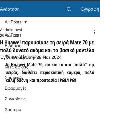
Εγγραφή
Ανάρτηση
All Posts
Android-best
All Posts
26 Νοε 2024
Η Huawei παρουσίασε τη σειρά Mate 70 με
Ειδήσεις
πολύ δυνατό ακόμα και το βασικό μοντέλο
Φήμες / Πληροφορίες
Έγινε ενημέρωση:
28 Νοε 2024
Το Huawei Mate 70, αν και το πιο "απλό" της 
Νέες αφίξεις
σειράς, διαθέτει περισκοπική κάμερα, πολύ 
Συσκευές
καλή οθόνη και προστασία IP68/IP69
Εφαρμογές
Συγκρίσεις
Χρήσιμα