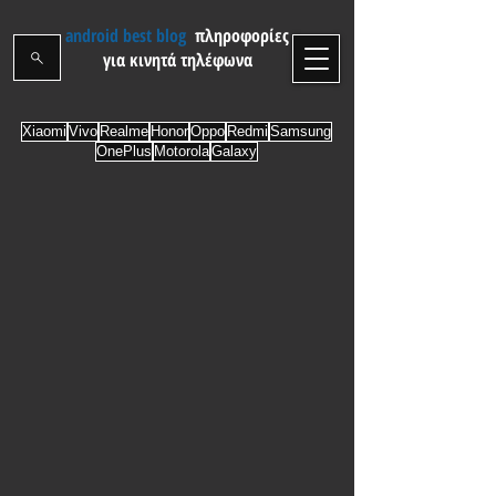
android best blog
πληροφορίες
για κινητά τηλέφωνα
Xiaomi
Vivo
Realme
Honor
Oppo
Redmi
Samsung
OnePlus
Motorola
Galaxy