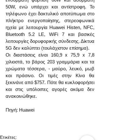
50W, ενώ υπάρχει και αντίστροφη. Το 
τηλέφωνο έχει δακτυλικό αποτύπωμα στο 
πλήκτρο ενεργοποίησης, στερεοφωνικά 
ηχεία με λειτουργία Huawei Histen, NFC, 
Bluetooth 5.2 LE, WiFi 7 και βασικές 
λειτουργίες δορυφορικής σύνδεσης. Δίκτυα 
5G δεν καλύπτει (τουλάχιστον επίσημα).
Οι διαστάσεις είναι 160,9 x 75,9 x 7,8 
χιλιοστά, το βάρος 203 γραμμάρια και τα 
χρώματα τέσσερα, - μαύρο, λευκό, μωβ 
και πράσινο. Οι τιμές στην Κίνα θα 
ξεκινάνε από $757. Πότε θα κυκλοφορήσει 
και στις υπόλοιπες αγορές ακόμα δεν 
ανακοινώθηκε.
Πηγή: Huawei    
Ετικέτες: