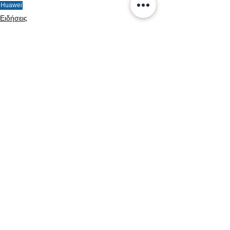
Huawei
Ειδήσεις
Νέες αφίξεις
Συσκευές
Εμφάνιση όλων
Σχετικές αναρτήσεις