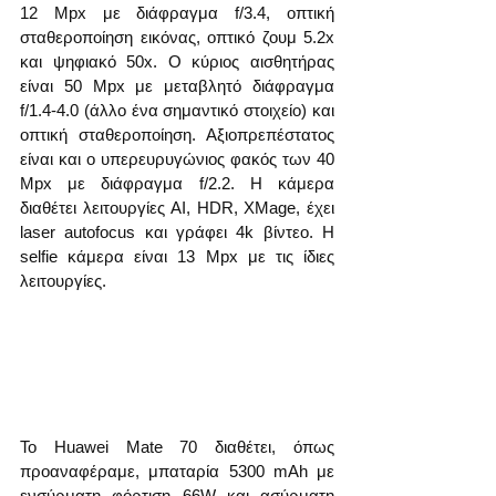
12 Mpx με διάφραγμα f/3.4, οπτική 
σταθεροποίηση εικόνας, οπτικό ζουμ 5.2x 
και ψηφιακό 50x. Ο κύριος αισθητήρας 
είναι 50 Mpx με μεταβλητό διάφραγμα 
f/1.4-4.0 (άλλο ένα σημαντικό στοιχείο) και 
οπτική σταθεροποίηση. Αξιοπρεπέστατος 
είναι και ο υπερευρυγώνιος φακός των 40 
Mpx με διάφραγμα f/2.2. Η κάμερα 
διαθέτει λειτουργίες AI, HDR, XMage, έχει 
laser autofocus και γράφει 4k βίντεο. Η 
selfie κάμερα είναι 13 Mpx με τις ίδιες 
λειτουργίες.
Το Huawei Mate 70 διαθέτει, όπως 
προαναφέραμε, μπαταρία 5300 mAh με 
ενσύρματη φόρτιση 66W και ασύρματη 