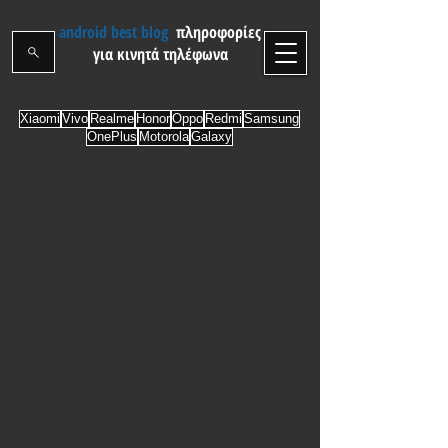
android best blog
πληροφορίες
για κινητά τηλέφωνα
Xiaomi
Vivo
Realme
Honor
Oppo
Redmi
Samsung
OnePlus
Motorola
Galaxy