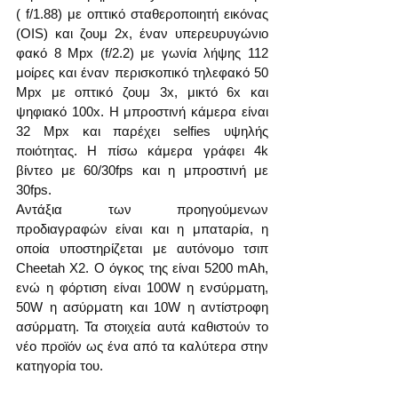
( f/1.88) με οπτικό σταθεροποιητή εικόνας 
(OIS) και ζουμ 2x, έναν υπερευρυγώνιο 
φακό 8 Mpx (f/2.2) με γωνία λήψης 112 
μοίρες και έναν περισκοπικό τηλεφακό 50 
Mpx με οπτικό ζουμ 3x, μικτό 6x και 
ψηφιακό 100x. Η μπροστινή κάμερα είναι 
32 Mpx και παρέχει selfies υψηλής 
ποιότητας. Η πίσω κάμερα γράφει 4k 
βίντεο με 60/30fps και η μπροστινή με 
30fps.
Αντάξια των προηγούμενων 
προδιαγραφών είναι και η μπαταρία, η 
οποία υποστηρίζεται με αυτόνομο τσιπ 
Cheetah X2. Ο όγκος της είναι 5200 mAh, 
ενώ η φόρτιση είναι 100W η ενσύρματη, 
50W η ασύρματη και 10W η αντίστροφη 
ασύρματη. Τα στοιχεία αυτά καθιστούν το 
νέο προϊόν ως ένα από τα καλύτερα στην 
κατηγορία του.