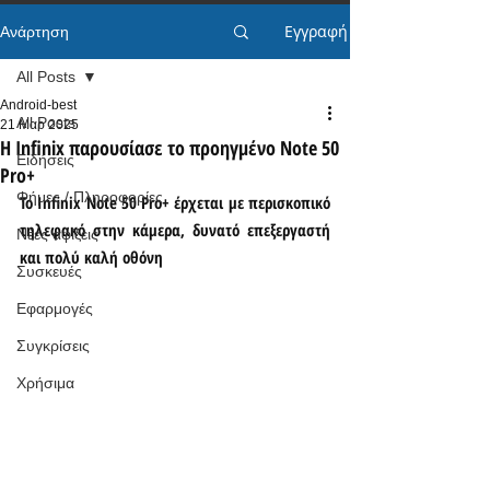
Εγγραφή
Ανάρτηση
All Posts
Android-best
All Posts
21 Μαρ 2025
Η Infinix παρουσίασε το προηγμένο Note 50
Ειδήσεις
Pro+
Φήμες / Πληροφορίες
Το Infinix Note 50 Pro+ έρχεται με περισκοπικό 
τηλεφακό στην κάμερα, δυνατό επεξεργαστή 
Νέες αφίξεις
και πολύ καλή οθόνη
Συσκευές
Εφαρμογές
Συγκρίσεις
Χρήσιμα