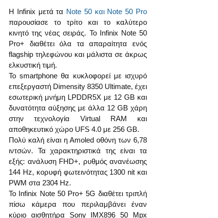
Η Infinix μετά τα 
Note 50 και Note 50 Pro
παρουσίασε το τρίτο και το καλύτερο 
κινητό της νέας σειράς. Το Infinix Note 50 
Pro+ διαθέτει όλα τα απαραίτητα ενός 
flagship τηλεφώνου και μάλιστα σε άκρως 
ελκυστική τιμή.
Το smartphone θα κυκλοφορεί με ισχυρό 
επεξεργαστή Dimensity 8350 Ultimate, έχει 
εσωτερική μνήμη LPDDR5X με 12 GB και 
δυνατότητα αύξησης με άλλα 12 GB χάρη 
στην τεχνολογία Virtual RAM και 
αποθηκευτικό χώρο UFS 4.0 με 256 GB.
Πολύ καλή είναι η Amoled οθόνη των 6,78 
ιντσών. Τα χαρακτηριστικά της είναι τα 
εξής: ανάλυση FHD+, ρυθμός ανανέωσης 
144 Hz, κορυφή φωτεινότητας 1300 nit και 
PWM στα 2304 Hz.
Το Infinix Note 50 Pro+ 5G διαθέτει τριπλή 
πίσω κάμερα που περιλαμβάνει έναν 
κύριο αισθητήρα Sony IMX896 50 Mpx 