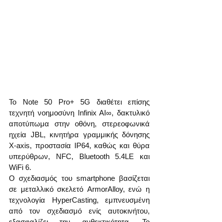
Το Note 50 Pro+ 5G διαθέτει επίσης 
τεχνητή νοημοσύνη Infinix AI∞, δακτυλικό 
αποτύπωμα στην οθόνη, στερεοφωνικά 
ηχεία JBL, κινητήρα γραμμικής δόνησης 
Χ-axis, προστασία IP64, καθώς και θύρα 
υπερύθρων, NFC, Bluetooth 5.4LE και 
WiFi 6.
Ο σχεδιασμός του smartphone βασίζεται 
σε μεταλλικό σκελετό ArmorAlloy, ενώ η 
τεχνολογία HyperCasting, εμπνευσμένη 
από τον σχεδιασμό ενίς αυτοκινήτου, 
εξασφαλίζει την ανθεκτικότητα. Το 