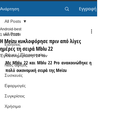
Εγγραφή
Ανάρτηση
All Posts
Android-best
All Posts
1 Ιουν 2025
Η Meizu κυκλοφόρησε πριν από λίγες
Ειδήσεις
ημέρες τη σειρά Mblu 22
Φήμες / Πληροφορίες
Έγινε ενημέρωση:
14 Ιαν
Με Mblu 22 και Mblu 22 Pro ανακοινώθηκε η 
Νέες αφίξεις
πολύ οικονομική σειρά της Meizu
Συσκευές
Εφαρμογές
Συγκρίσεις
Χρήσιμα