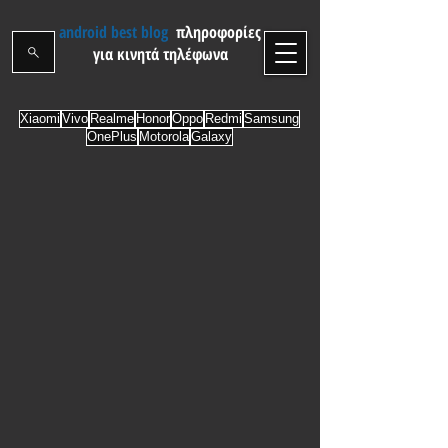
android best blog
πληροφορίες
για κινητά τηλέφωνα
Xiaomi
Vivo
Realme
Honor
Oppo
Redmi
Samsung
OnePlus
Motorola
Galaxy