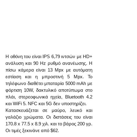
Η οθόνη του είναι IPS 6,79 ιντσών με HD+ 
ανάλυση και 90 Hz ρυθμό ανανέωσης. Η 
πίσω κάμερα είναι 13 Mpx με αυτόματη 
εστίαση και η μπροστινή 5 Mpx. Το 
τηλέφωνο διαθέτει μπαταρία 5000 mAh με 
φόρτιση 10W, δακτυλικό αποτύπωμα στο 
πλάι, στερεοφωνικά ηχεία, Bluetooth 4.2 
και WiFi 5. NFC και 5G δεν υποστηρίζει.
Κατασκευάζεται σε μαύρο, λευκό και 
γαλάζιο χρώματα. Οι διστάσεις του είναι 
170.8 x 77.5 x 8.9 χιλ. και το βάρος 200 γρ. 
Οι τιμές ξεκινάνε από $62.