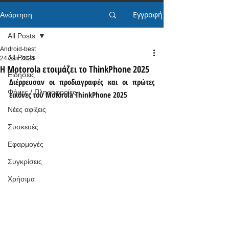
Εγγραφή
Ανάρτηση
All Posts
Android-best
All Posts
24 Σεπ 2024
Η Motorola ετοιμάζει το ThinkPhone 2025
Ειδήσεις
Διέρρευσαν οι προδιαγραφές και οι πρώτες 
Φήμες / Πληροφορίες
εικόνες του Motorola ThinkPhone 2025
Νέες αφίξεις
Συσκευές
Εφαρμογές
Συγκρίσεις
Χρήσιμα