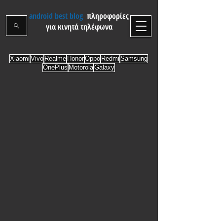
android best blog
πληροφορίες
για κινητά τηλέφωνα
Xiaomi
Vivo
Realme
Honor
Oppo
Redmi
Samsung
OnePlus
Motorola
Galaxy