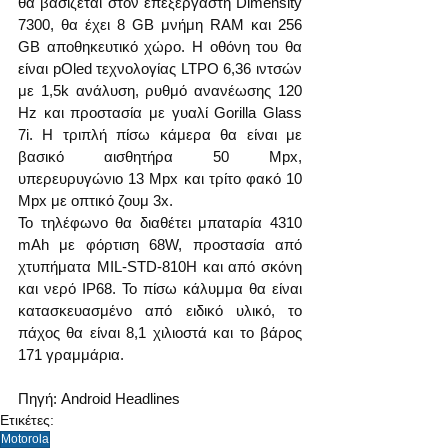
θα βασίζεται στον επεξεργαστή Dimensity 
7300, θα έχει 8 GB μνήμη RAM και 256 
GB αποθηκευτικό χώρο. Η οθόνη του θα 
είναι pOled τεχνολογίας LTPO 6,36 ιντσών 
με 1,5k ανάλυση, ρυθμό ανανέωσης 120 
Hz και προστασία με γυαλί Gorilla Glass 
7i. Η τριπλή πίσω κάμερα θα είναι με 
βασικό αισθητήρα 50 Mpx, 
υπερευρυγώνιο 13 Mpx και τρίτο φακό 10 
Mpx με οπτικό ζουμ 3x.
Το τηλέφωνο θα διαθέτει μπαταρία 4310 
mAh με φόρτιση 68W, προστασία από 
χτυπήματα MIL-STD-810H και από σκόνη 
και νερό IP68. Το πίσω κάλυμμα θα είναι 
κατασκευασμένο από ειδικό υλικό, το 
πάχος θα είναι 8,1 χιλιοστά και το βάρος 
171 γραμμάρια. 
Πηγή: Android Headlines 
Ετικέτες:
Motorola