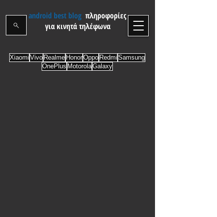
android best blog
πληροφορίες
για κινητά τηλέφωνα
Xiaomi
Vivo
Realme
Honor
Oppo
Redmi
Samsung
OnePlus
Motorola
Galaxy