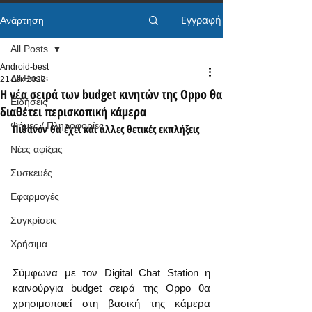
Εγγραφή
Ανάρτηση
All Posts
Android-best
All Posts
21 Δεκ 2022
Η νέα σειρά των budget κινητών της Oppo θα
Ειδήσεις
διαθέτει περισκοπική κάμερα
Φήμες / Πληροφορίες
Πιθανόν θα έχει και άλλες θετικές εκπλήξεις
Νέες αφίξεις
Συσκευές
Εφαρμογές
Συγκρίσεις
Χρήσιμα
Σύμφωνα με τον Digital Chat Station η 
καινούργια budget σειρά της Oppo θα 
χρησιμοποιεί στη βασική της κάμερα 