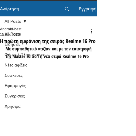
Εγγραφή
Ανάρτηση
All Posts
Android-best
All Posts
15 Δεκ 2025
Η πρώτη εμφάνιση της σειράς Realme 16 Pro
Ειδήσεις
Με συμπαθητικό ντιζάιν και με την επιστροφή 
Φήμες / Πληροφορίες
της Master Edition η νέα σειρά Realme 16 Pro
Νέες αφίξεις
Συσκευές
Εφαρμογές
Συγκρίσεις
Χρήσιμα