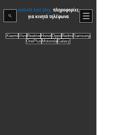
android best blog
πληροφορίες
για κινητά τηλέφωνα
Xiaomi
Vivo
Realme
Honor
Oppo
Redmi
Samsung
OnePlus
Motorola
Galaxy