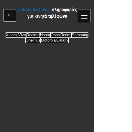
android best blog
πληροφορίες
για κινητά τηλέφωνα
Xiaomi
Vivo
Realme
Honor
Oppo
Redmi
Samsung
OnePlus
Motorola
Galaxy