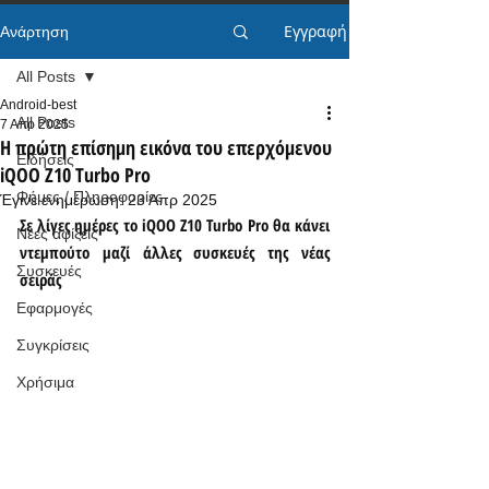
Εγγραφή
Ανάρτηση
All Posts
Android-best
All Posts
7 Απρ 2025
Η πρώτη επίσημη εικόνα του επερχόμενου
Ειδήσεις
iQOO Z10 Turbo Pro
Φήμες / Πληροφορίες
Έγινε ενημέρωση:
23 Απρ 2025
Σε λίγες ημέρες το iQOO Z10 Turbo Pro θα κάνει 
Νέες αφίξεις
ντεμπούτο μαζί άλλες συσκευές της νέας 
Συσκευές
σειράς
Εφαρμογές
Συγκρίσεις
Χρήσιμα