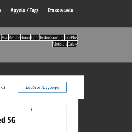
ν
Αρχείο / Tags
Επικοινωνία
i
Vivo
Realme
Honor
Oppo
Redmi
Samsung
OnePlus
Motorola
Galaxy
Σύνδεση/Εγγραφή
ed 5G