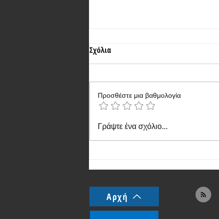
Σχόλια
Προσθέστε μια βαθμολογία
Ανακοινώθηκε το Realme P2 Pro
Γράψτε ένα σχόλιο...
5G με καλές προδιαγραφές και
πολύ λογική τιμή
Αρχή