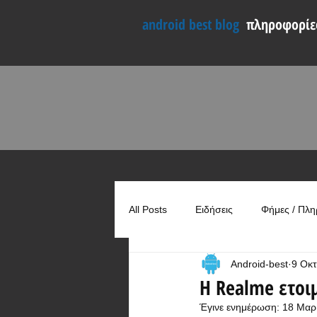
android best blog
πληροφορίες
All Posts
Ειδήσεις
Φήμες / Πλη
Android-best
9 Οκτ
Συγκρίσεις
Χρήσιμα
Η Realme ετοι
Έγινε ενημέρωση:
18 Μαρ