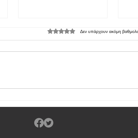
Βαθμολογήθηκε με 0 από 5 αστέρια.
Δεν υπάρχουν ακόμη βαθμολο
Realme P1 και P1 Pro: δύο νέα
Τα Re
κινητά παρουσίασε σήμερα η
εγκαι
εταιρία
σειρ