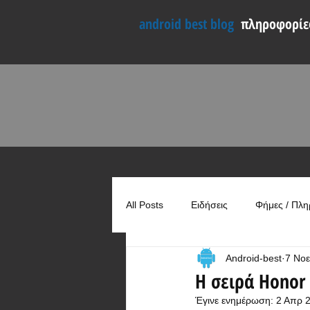
android best blog
πληροφορίες
All Posts
Ειδήσεις
Φήμες / Πλη
Android-best
7 Νοε
Συγκρίσεις
Χρήσιμα
Η σειρά Honor 
Έγινε ενημέρωση:
2 Απρ 