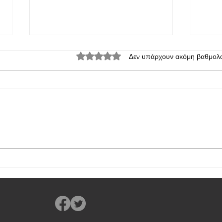
Βαθμολογήθηκε με 0 από 5 αστέρια.
Δεν υπάρχουν ακόμη βαθμολο
Honor Magic7 & Magic7 Pro: και η
Η Hon
Honor παρουσίασε τα πρώτα της
Lite
κινητά με SD 8 Elite