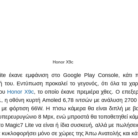
Honor X9c
te έκανε εμφάνιση στο Google Play Console, κάτι πο
 του. Εντύπωση προκαλεί το γεγονός, ότι όλα τα χαρα
του 
Honor X9c
, το οποίο έκανε πρεμιέρα χθες. Ο επεξερ
 η οθόνη κυρτή Amoled 6,78 ιντσών με ανάλυση 2700 x
με φόρτιση 66W. Η π'ισω κάμερα θα είναι διπλή με βα
 υπερευρυγώνιο 8 Mpx, ενώ μπροστά θα τοποθετηθεί κά
το Magic7 Lite να είναι ή ίδια συσκευή, αλλά με πωλήσε
 κυκλοφορήσει μόνο σε χώρες της Άπω Ανατολής και κά