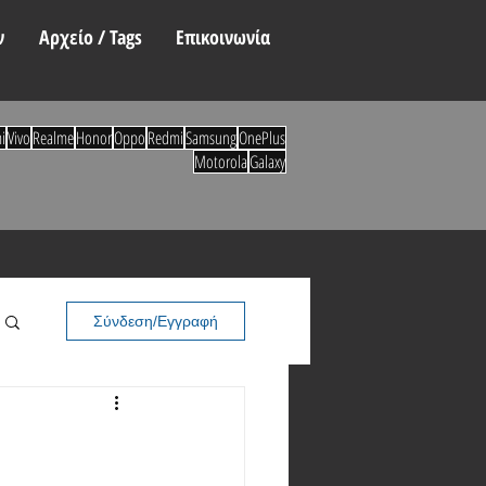
ν
Αρχείο / Tags
Επικοινωνία
i
Vivo
Realme
Honor
Oppo
Redmi
Samsung
OnePlus
Motorola
Galaxy
Σύνδεση/Εγγραφή