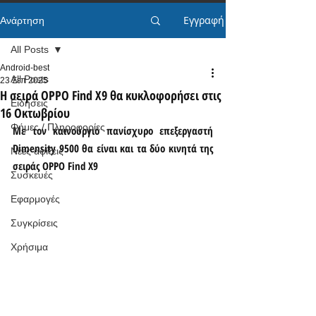
Εγγραφή
Ανάρτηση
All Posts
Android-best
All Posts
23 Σεπ 2025
Η σειρά OPPO Find X9 θα κυκλοφορήσει στις
Ειδήσεις
16 Οκτωβρίου
Φήμες / Πληροφορίες
Με τον καινούργιο πανίσχυρο επεξεργαστή 
Dimensity 9500 θα είναι και τα δύο κινητά της 
Νέες αφίξεις
σειράς OPPO Find X9
Συσκευές
Εφαρμογές
Συγκρίσεις
Χρήσιμα