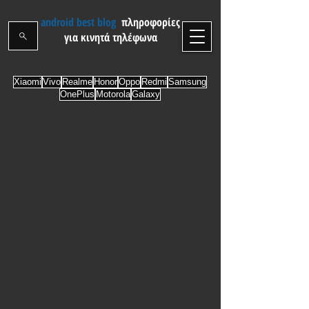
android best blog
πληροφορίες
για κινητά τηλέφωνα
Xiaomi
Vivo
Realme
Honor
Oppo
Redmi
Samsung
OnePlus
Motorola
Galaxy