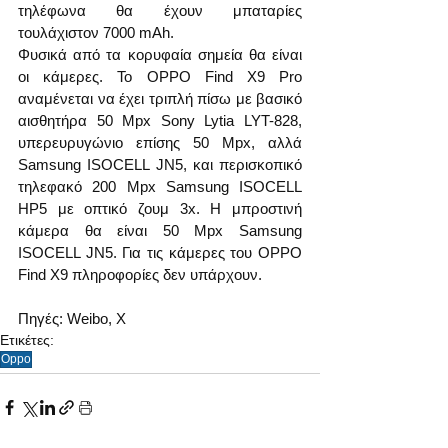
τηλέφωνα θα έχουν μπαταρίες 
τουλάχιστον 7000 mAh.
Φυσικά από τα κορυφαία σημεία θα είναι 
οι κάμερες. Το OPPO Find X9 Pro 
αναμένεται να έχει τριπλή πίσω με βασικό 
αισθητήρα 50 Mpx Sony Lytia LYT-828, 
υπερευρυγώνιο επίσης 50 Mpx, αλλά 
Samsung ISOCELL JN5, και περισκοπικό 
τηλεφακό 200 Mpx Samsung ISOCELL 
HP5 με οπτικό ζουμ 3x. Η μπροστινή 
κάμερα θα είναι 50 Mpx Samsung 
ISOCELL JN5. Για τις κάμερες του OPPO 
Find X9 πληροφορίες δεν υπάρχουν.
Πηγές: Weibo, X
Ετικέτες:
Oppo