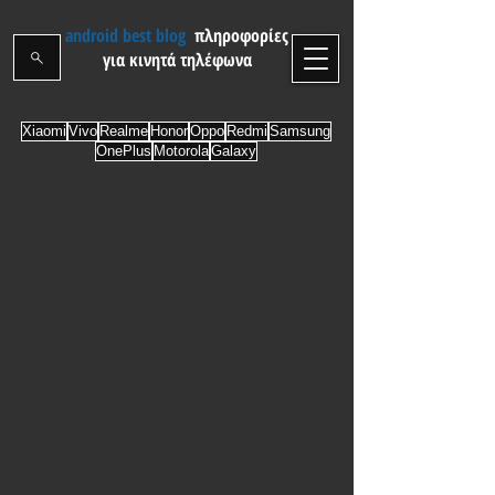
android best blog
πληροφορίες
για κινητά τηλέφωνα
Xiaomi
Vivo
Realme
Honor
Oppo
Redmi
Samsung
OnePlus
Motorola
Galaxy