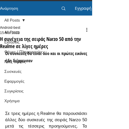
Εγγραφή
Ανάρτηση
All Posts
Android-best
All Posts
15 Μαΐ 2022
Η συνέχεια της σειράς Narzo 50 από την
Ειδήσεις
Realme σε λίγες ημέρες
Φήμες / Πληροφορίες
Οι συσκευές θα είναι δύο και οι πρώτες εικόνες 
ήδη διέρρευσαν
Νέες αφίξεις
Συσκευές
Εφαρμογές
Συγκρίσεις
Χρήσιμα
Σε τρεις ημέρες η Realme θα παρουσιάσει 
άλλες δύο συσκευές της σειράς Narzo 50 
μετά τις τέσσερις προηγούμενες. Τα 