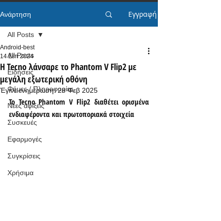
Εγγραφή
Ανάρτηση
All Posts
Android-best
All Posts
14 Σεπ 2024
Η Tecno λάνσαρε το Phantom V Flip2 με
Ειδήσεις
μεγάλη εξωτερική οθόνη
Φήμες / Πληροφορίες
Έγινε ενημέρωση:
28 Φεβ 2025
Το Tecno Phantom V Flip2 διαθέτει ορισμένα 
Νέες αφίξεις
ενδιαφέροντα και πρωτοποριακά στοιχεία
Συσκευές
Εφαρμογές
Συγκρίσεις
Χρήσιμα