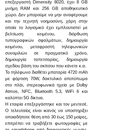
επεξεργαστή Dimensity 8020, έχει 8 GB 
μνήμη RAM και 256 GB αποθηκευτικό 
χώρο. Δεν μπορούμε να μην αναφέρουμε 
και την τεχνητή νοημοσύνη, χάρη στην 
οποία το λογισμικό έχει εμπλουτιστεί με 
βελτίωση κειμένου, διόρθωση 
τυπογραφικών σφαλμάτων, δημιουργία 
κειμένου, μεταφραστή τηλεφωνικών 
συνομιλιών σε πραγματικό χρόνο, 
δημιουργία ταπετσαρίας, δημιουργία 
σχεδίου βάση του σκίτσου που κάνετε κ.α.
Το τηλέφωνο διαθέτει μπαταρία 4720 mAh 
με φόρτιση 70W, δακτυλικό αποτύπωμα 
στο πλάι, στερεοφωνικά ηχεία με Dolby 
Atmos, NFC, Bluetooth 5.3, WiFi 6 και 
καλύπτει 5G δίκτυα.
Η εταιρία επεξεργάστηκε και τον μεντεσέ. 
Ο τελευταίος είναι ικανός να υποστηρίξει 
οποιαδήποτε θέση από 30 έως 150 μοίρες, 
επιτρέπει να τραβήξετε φωτογραφίες με 
το smartphone από διαφορετικές γωνίες, 