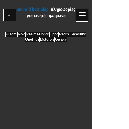
android best blog
πληροφορίες
για κινητά τηλέφωνα
Xiaomi
Vivo
Realme
Honor
Oppo
Redmi
Samsung
OnePlus
Motorola
Galaxy