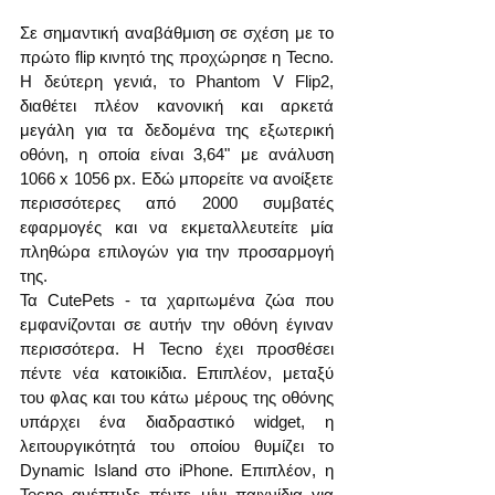
Σε σημαντική αναβάθμιση σε σχέση με το 
πρώτο flip κινητό της προχώρησε η Tecno. 
Η δεύτερη γενιά, το Phantom V Flip2, 
διαθέτει πλέον κανονική και αρκετά 
μεγάλη για τα δεδομένα της εξωτερική 
οθόνη, η οποία είναι 3,64" με ανάλυση 
1066 x 1056 px. Εδώ μπορείτε να ανοίξετε 
περισσότερες από 2000 συμβατές 
εφαρμογές και να εκμεταλλευτείτε μία 
πληθώρα επιλογών για την προσαρμογή 
της.
Τα CutePets - τα χαριτωμένα ζώα που 
εμφανίζονται σε αυτήν την οθόνη έγιναν 
περισσότερα. Η Tecno έχει προσθέσει 
πέντε νέα κατοικίδια. Επιπλέον, μεταξύ 
του φλας και του κάτω μέρους της οθόνης 
υπάρχει ένα διαδραστικό widget, η 
λειτουργικότητά του οποίου θυμίζει το 
Dynamic Island στο iPhone. Επιπλέον, η 
Tecno ανέπτυξε πέντε μίνι παιχνίδια για 