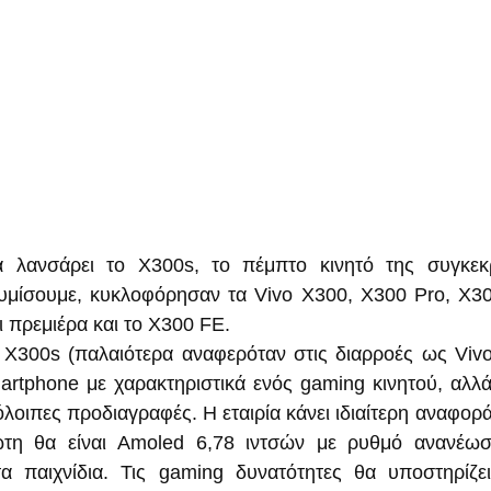
 λανσάρει το X300s, το πέμπτο κινητό της συγκεκρι
υμίσουμε, κυκλοφόρησαν τα Vivo X300, X300 Pro, X300
ι πρεμιέρα και το X300 FE.
 X300s (παλαιότερα αναφερόταν στις διαρροές ως Viv
martphone με χαρακτηριστικά ενός gaming κινητού, αλλά 
λοιπες προδιαγραφές. Η εταιρία κάνει ιδιαίτερη αναφορά
ώτη θα είναι Amoled 6,78 ιντσών με ρυθμό ανανέωσ
 παιχνίδια. Τις gaming δυνατότητες θα υποστηρίζει