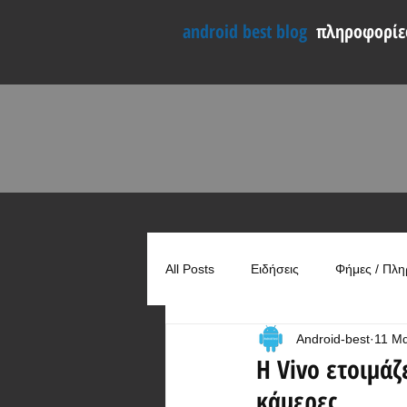
android best blog
πληροφορίες
All Posts
Ειδήσεις
Φήμες / Πλη
Android-best
11 Μ
Συγκρίσεις
Χρήσιμα
Η Vivo ετοιμάζ
κάμερες