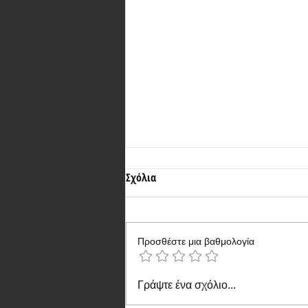
Σχόλια
Προσθέστε μια βαθμολογία
Έρχεται σε λίγο το ισχυρό και με
Γράψτε ένα σχόλιο...
πολύ καλές κάμερες Vivo X300 FE