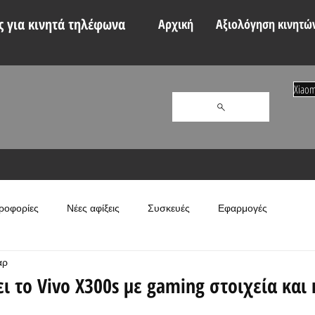
 για κινητά τηλέφωνα
Αρχική
Αξιολόγηση κινητώ
Xiaom
ροφορίες
Νέες αφίξεις
Συσκευές
Εφαρμογές
αρ
ει το Vivo X300s με gaming στοιχεία και