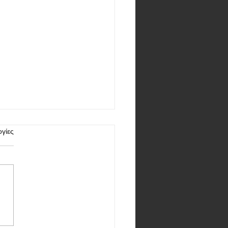
γίες
vo X300 Ultra θα
φορήσει και στη διεθνή