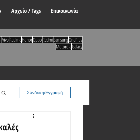
ν
Αρχείο / Tags
Επικοινωνία
i
Vivo
Realme
Honor
Oppo
Redmi
Samsung
OnePlus
Motorola
Galaxy
Σύνδεση/Εγγραφή
 καλές