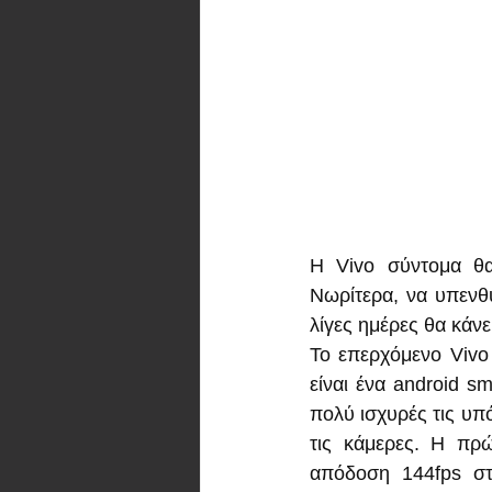
Η Vivo σύντομα θα
Νωρίτερα, να υπενθ
λίγες ημέρες θα κάνε
Το επερχόμενο Vivo
είναι ένα android s
πολύ ισχυρές τις υπό
τις κάμερες. Η πρ
απόδοση 144fps στα