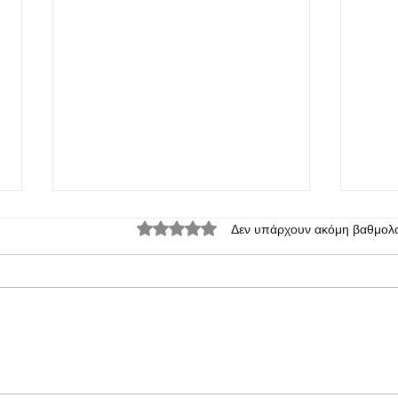
Βαθμολογήθηκε με 0 από 5 αστέρια.
Δεν υπάρχουν ακόμη βαθμολο
Το Vivo X300 Max λαμβάνει τις
Το Vi
τελευταίες πιστοποιήσεις
κυκλο