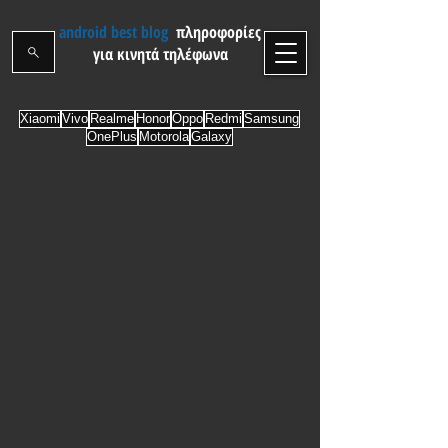
android best blog
πληροφορίες
για κινητά τηλέφωνα
Xiaomi
Vivo
Realme
Honor
Oppo
Redmi
Samsung
OnePlus
Motorola
Galaxy