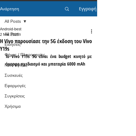
Εγγραφή
Ανάρτηση
All Posts
Android-best
All Posts
2 Νοε 2025
Η Vivo παρουσίασε την 5G έκδοση του Vivo
Ειδήσεις
Y19s
Φήμες / Πληροφορίες
Το Vivo Y19s 5G είναι ένα budget κινητό με 
όμορφο σχεδιασμό και μπαταρία 6000 mAh
Νέες αφίξεις
Συσκευές
Εφαρμογές
Συγκρίσεις
Χρήσιμα