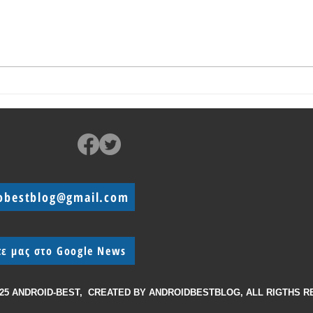
Κυκλοφόρησε το Vivo Y28s 5G
Το Vi
μπατ
obestblog@gmail.com
τε μας στο Google News
025 ANDROID-BEST, CREATED BY
ANDROIDBESTBLOG, ALL RIGTHS 