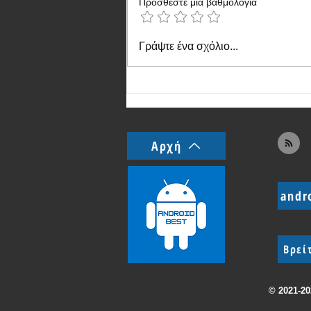
Προσθέστε μια βαθμολογία
Ανακοινώθηκε το οικονομικό
Γράψτε ένα σχόλιο...
κινητό Vivo Y37c
Αρχή
andr
Βρεί
© 2021-2