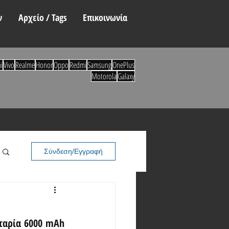
ν
Αρχείο / Tags
Επικοινωνία
i
Vivo
Realme
Honor
Oppo
Redmi
Samsung
OnePlus
Motorola
Galaxy
Σύνδεση/Εγγραφή
ταρία 6000 mAh 