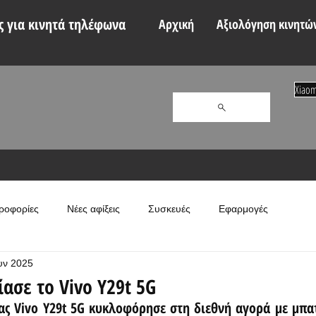
 για κινητά τηλέφωνα
Αρχική
Αξιολόγηση κινητώ
Xiaom
ροφορίες
Νέες αφίξεις
Συσκευές
Εφαρμογές
υν 2025
ασε το Vivo Y29t 5G
ας Vivo Y29t 5G κυκλοφόρησε στη διεθνή αγορά με μπα