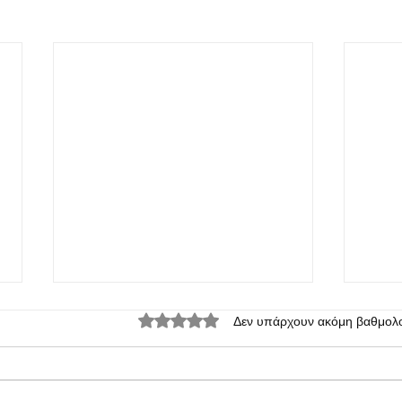
Βαθμολογήθηκε με 0 από 5 αστέρια.
Δεν υπάρχουν ακόμη βαθμολο