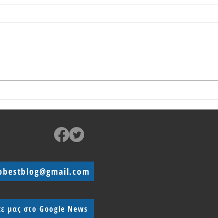
Παρουσίασαν το Vivo T3x με SD 6
Το Vi
Gen 1 και μπαταρία 6000 mAh
οθόνη
IP54
obestblog@gmail.com
τε μας στο Google News