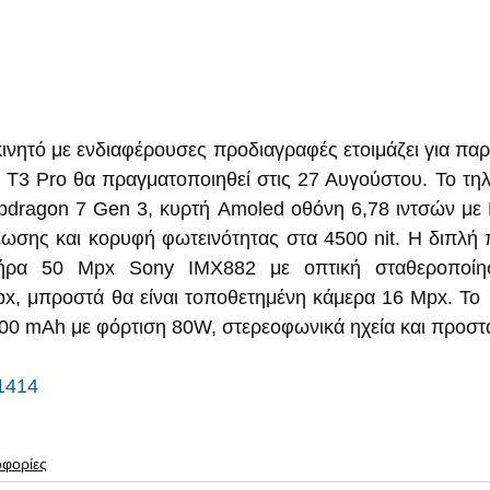
ινητό με ενδιαφέρουσες προδιαγραφές ετοιμάζει για παρο
 T3 Pro θα πραγματοποιηθεί στις 27 Αυγούστου. Το τηλ
pdragon 7 Gen 3, κυρτή Amoled οθόνη 6,78 ιντσών με
ωσης και κορυφή φωτεινότητας στα 4500 nit. Η διπλή 
τήρα 50 Mpx Sony IMX882 με οπτική σταθεροποίησ
, μπροστά θα είναι τοποθετημένη κάμερα 16 Mpx. Το  
000 mAh με φόρτιση 80W, στερεοφωνικά ηχεία και προστ
1414
οφορίες