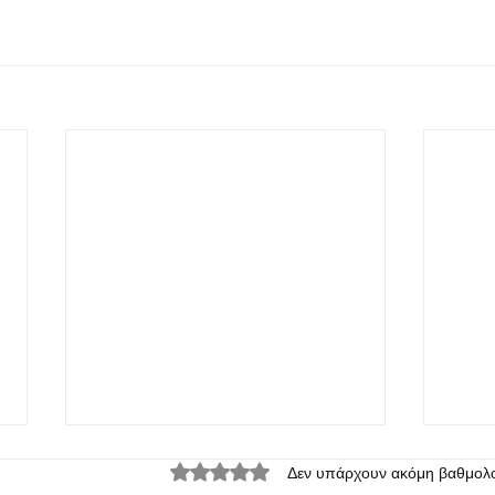
Βαθμολογήθηκε με 0 από 5 αστέρια.
Δεν υπάρχουν ακόμη βαθμολο