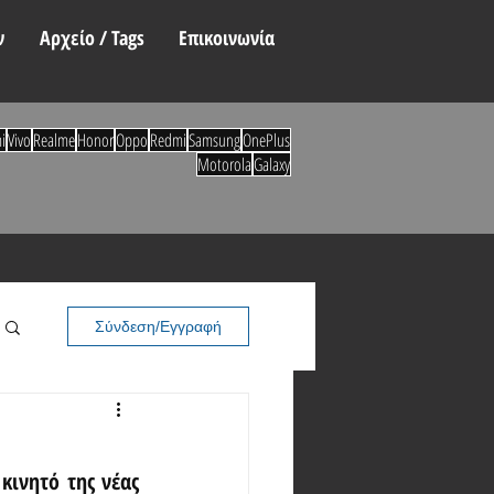
ν
Αρχείο / Tags
Επικοινωνία
i
Vivo
Realme
Honor
Oppo
Redmi
Samsung
OnePlus
Motorola
Galaxy
Σύνδεση/Εγγραφή
ινητό της νέας 