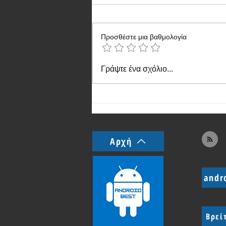
Προσθέστε μια βαθμολογία
Το Vivo T3 Pro θα συμπληρώσει
Γράψτε ένα σχόλιο...
τη σειρά T3
Αρχή
andr
Βρεί