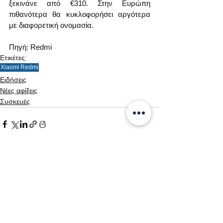
ξεκινάνε από €310. Στην Ευρώπη 
πιθανότερα θα κυκλοφορήσει αργότερα 
με διαφορετική ονομασία.
Πηγή: Redmi
Ετικέτες:
Xiaomi
Redmi
Ειδήσεις
Νέες αφίξεις
Συσκευές
Εμφάνιση όλων
Σχετικές αναρτήσεις