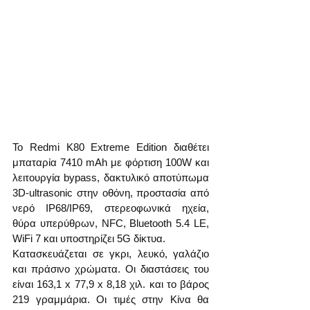
Το Redmi K80 Extreme Edition διαθέτει 
μπαταρία 7410 mAh με φόρτιση 100W και 
λειτουργία bypass, δακτυλικό αποτύπωμα 
3D-ultrasonic στην οθόνη, προστασία από 
νερό IP68/IP69, στερεοφωνικά ηχεία, 
θύρα υπερύθρων, NFC, Bluetooth 5.4 LE, 
WiFi 7 και υποστηρίζει 5G δίκτυα.
Κατασκευάζεται σε γκρι, λευκό, γαλάζιο 
και πράσινο χρώματα. Οι διαστάσεις του 
είναι 163,1 x 77,9 x 8,18 χιλ. και το βάρος 
219 γραμμάρια. Οι τιμές στην Κίνα θα 