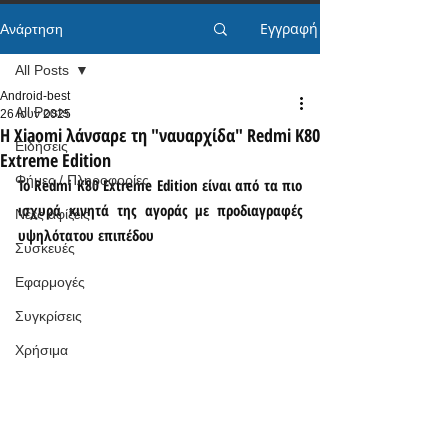
Εγγραφή
Ανάρτηση
All Posts
Android-best
All Posts
26 Ιουν 2025
Η Xiaomi λάνσαρε τη "ναυαρχίδα" Redmi K80
Ειδήσεις
Extreme Edition
Φήμες / Πληροφορίες
Το Redmi K80 Extreme Edition είναι από τα πιο 
ισχυρά κινητά της αγοράς με προδιαγραφές 
Νέες αφίξεις
υψηλότατου επιπέδου
Συσκευές
Εφαρμογές
Συγκρίσεις
Χρήσιμα