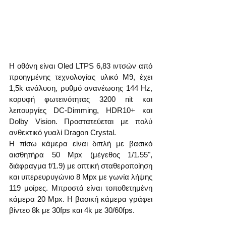
Η οθόνη είναι Oled LTPS 6,83 ιντσών από 
προηγμένης τεχνολογίας υλικό M9, έχει 
1,5k ανάλυση, ρυθμό ανανέωσης 144 Hz, 
κορυφή φωτεινότητας 3200 nit και 
λειτουργίες DC-Dimming, HDR10+ και 
Dolby Vision. Προστατεύεται με πολύ 
ανθεκτικό γυαλί Dragon Crystal.
Η πίσω κάμερα είναι διπλή με βασικό 
αισθητήρα 50 Mpx (μέγεθος 1/1.55", 
διάφραγμα f/1.9) με οπτική σταθεροποίηση 
και υπερευρυγώνιο 8 Mpx με γωνία λήψης 
119 μοίρες. Μπροστά είναι τοποθετημένη 
κάμερα 20 Mpx. Η βασική κάμερα γράφει 
βίντεο 8k με 30fps και 4k με 30/60fps.