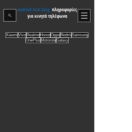
android best blog
πληροφορίες
για κινητά τηλέφωνα
Xiaomi
Vivo
Realme
Honor
Oppo
Redmi
Samsung
OnePlus
Motorola
Galaxy