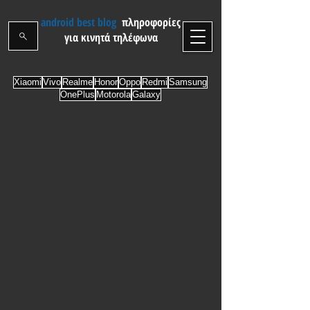
android best blog
πληροφορίες
για κινητά τηλέφωνα
Xiaomi
Vivo
Realme
Honor
Oppo
Redmi
Samsung
OnePlus
Motorola
Galaxy