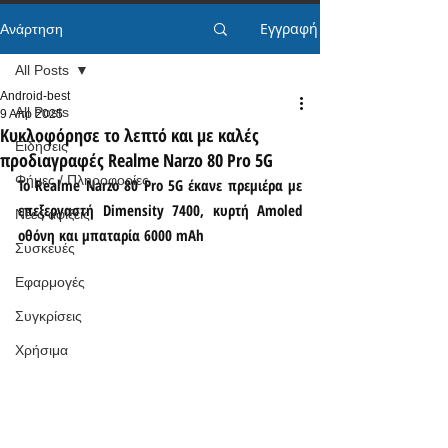
Εγγραφή
Ανάρτηση
All Posts
Android-best
All Posts
9 Απρ 2025
Κυκλοφόρησε το λεπτό και με καλές
Ειδήσεις
προδιαγραφές Realme Narzo 80 Pro 5G
Φήμες / Πληροφορίες
Το Realme Narzo 80 Pro 5G έκανε πρεμιέρα με 
επεξεργαστή Dimensity 7400, κυρτή Amoled 
Νέες αφίξεις
οθόνη και μπαταρία 6000 mAh
Συσκευές
Εφαρμογές
Συγκρίσεις
Χρήσιμα