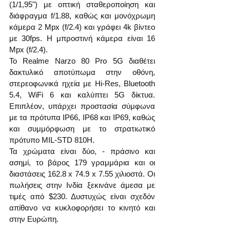
(1/1,95") με οπτική σταθεροποίηση και 
διάφραγμα f/1.88, καθώς και μονόχρωμη 
κάμερα 2 Mpx (f/2.4) και γράφει 4k βίντεο 
με 30fps. Η μπροστινή κάμερα είναι 16 
Mpx (f/2.4).
Το Realme Narzo 80 Pro 5G διαθέτει 
δακτυλικό αποτύπωμα στην οθόνη, 
στερεοφωνικά ηχεία με Hi-Res, Bluetooth 
5.4, WiFi 6 και καλύπτει 5G δίκτυα. 
Επιπλέον, υπάρχει προστασία σύμφωνα 
με τα πρότυπα IP66, IP68 και IP69, καθώς 
και συμμόρφωση με το στρατιωτικό 
πρότυπο MIL-STD 810H.
Τα χρώματα είναι δύο, - πράσινο και 
ασημί, το βάρος 179 γραμμάρια και οι 
διαστάσεις 162.8 x 74.9 x 7.55 χιλιοστά. Οι 
πωλήσεις στην Ινδία ξεκινάνε άμεσα με 
τιμές από $230. Δυστυχώς είναι σχεδόν 
απίθανο να κυκλοφορήσει το κινητό και 
στην Ευρώπη.