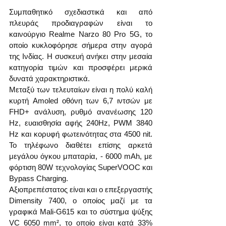
Συμπαθητικό σχεδιαστικά και από 
πλευράς προδιαγραφών είναι το 
καινούργιο Realme Narzo 80 Pro 5G, το 
οποίο κυκλοφόρησε σήμερα στην αγορά 
της Ινδίας. Η συσκευή ανήκει στην μεσαία 
κατηγορία τιμών και προσφέρει μερικά 
δυνατά χαρακτηριστικά.
Μεταξύ των τελευταίων είναι η πολύ καλή 
κυρτή Amoled οθόνη των 6,7 ιντσών με 
FHD+ ανάλυση, ρυθμό ανανέωσης 120 
Hz, ευαισθησία αφής 240Hz, PWM 3840 
Hz και κορυφή φωτεινότητας στα 4500 nit. 
Το τηλέφωνο διαθέτει επίσης αρκετά 
μεγάλου όγκου μπαταρία, - 6000 mAh, με 
φόρτιση 80W τεχνολογίας SuperVOOC και 
Bypass Charging.
Αξιοπρεπέστατος είναι και ο επεξεργαστής 
Dimensity 7400, ο οποίος μαζί με τα 
γραφικά Mali-G615 και το σύστημα ψύξης 
VC 6050 mm², το οποίο είναι κατά 33% 