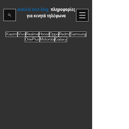
android best blog
πληροφορίες
για κινητά τηλέφωνα
Xiaomi
Vivo
Realme
Honor
Oppo
Redmi
Samsung
OnePlus
Motorola
Galaxy