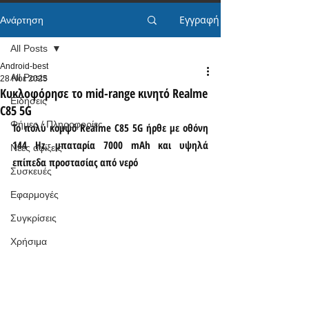
Εγγραφή
Ανάρτηση
All Posts
Android-best
All Posts
28 Νοε 2025
Κυκλοφόρησε το mid-range κινητό Realme
Ειδήσεις
C85 5G
Φήμες / Πληροφορίες
Το πολύ κομψό Realme C85 5G ήρθε με οθόνη 
144 Hz, μπαταρία 7000 mAh και υψηλά 
Νέες αφίξεις
επίπεδα προστασίας από νερό
Συσκευές
Εφαρμογές
Συγκρίσεις
Χρήσιμα