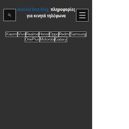
android best blog
πληροφορίες
για κινητά τηλέφωνα
Xiaomi
Vivo
Realme
Honor
Oppo
Redmi
Samsung
OnePlus
Motorola
Galaxy