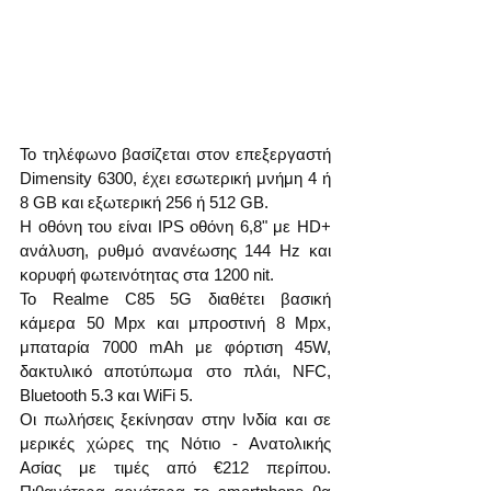
Το τηλέφωνο βασίζεται στον επεξεργαστή 
Dimensity 6300, έχει εσωτερική μνήμη 4 ή 
8 GB και εξωτερική 256 ή 512 GB.
Η οθόνη του είναι IPS οθόνη 6,8" με HD+ 
ανάλυση, ρυθμό ανανέωσης 144 Hz και 
κορυφή φωτεινότητας στα 1200 nit.
Το Realme C85 5G διαθέτει βασική 
κάμερα 50 Mpx και μπροστινή 8 Mpx, 
μπαταρία 7000 mAh με φόρτιση 45W, 
δακτυλικό αποτύπωμα στο πλάι, NFC, 
Bluetooth 5.3 και WiFi 5. 
Οι πωλήσεις ξεκίνησαν στην Ινδία και σε 
μερικές χώρες της Νότιο - Ανατολικής 
Ασίας με τιμές από €212 περίπου. 