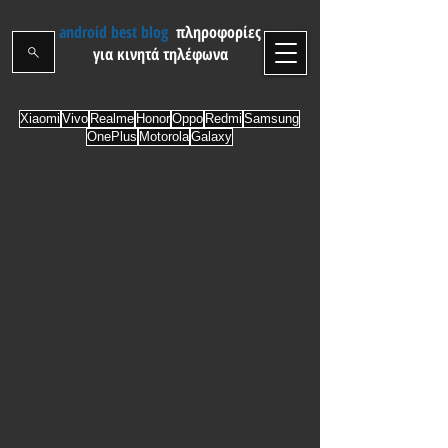
android best blog
πληροφορίες
για κινητά τηλέφωνα
Xiaomi
Vivo
Realme
Honor
Oppo
Redmi
Samsung
OnePlus
Motorola
Galaxy