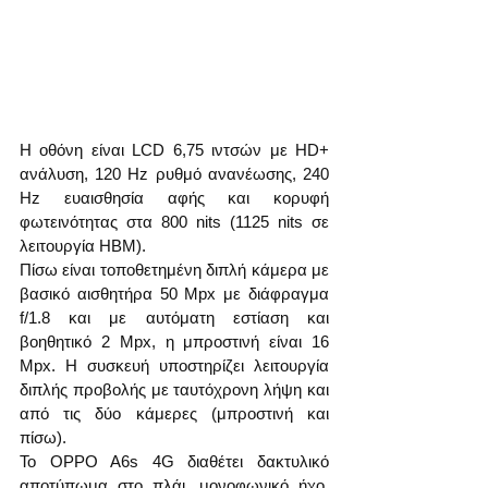
Η οθόνη είναι LCD 6,75 ιντσών με HD+ 
ανάλυση, 120 Hz ρυθμό ανανέωσης, 240 
Hz ευαισθησία αφής και κορυφή 
φωτεινότητας στα 800 nits (1125 nits σε 
λειτουργία HBM).
Πίσω είναι τοποθετημένη διπλή κάμερα με 
βασικό αισθητήρα 50 Mpx με διάφραγμα 
f/1.8 και με αυτόματη εστίαση και 
βοηθητικό 2 Mpx, η μπροστινή είναι 16 
Mpx. Η συσκευή υποστηρίζει λειτουργία 
διπλής προβολής με ταυτόχρονη λήψη και 
από τις δύο κάμερες (μπροστινή και 
πίσω).
Το OPPO A6s 4G διαθέτει δακτυλικό 
αποτύπωμα στο πλάι, μονοφωνικό ήχο, 