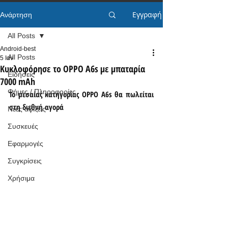
Εγγραφή
Ανάρτηση
All Posts
Android-best
All Posts
5 Ιαν
Κυκλοφόρησε το OPPO A6s με μπαταρία
Ειδήσεις
7000 mAh
Φήμες / Πληροφορίες
Το μεσαίας κατηγορίας OPPO A6s θα πωλείται 
στη διεθνή αγορά
Νέες αφίξεις
Συσκευές
Εφαρμογές
Συγκρίσεις
Χρήσιμα