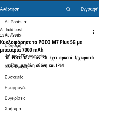
Εγγραφή
Ανάρτηση
All Posts
Android-best
All Posts
13 Αυγ 2025
Κυκλοφόρησε το POCO M7 Plus 5G με
Ειδήσεις
μπαταρία 7000 mAh
Φήμες / Πληροφορίες
Το POCO M7 Plus 5G έχει αρκετά ξεχωριστό 
ντιζάιν, μεγάλη οθόνη και IP64
Νέες αφίξεις
Συσκευές
Εφαρμογές
Συγκρίσεις
Χρήσιμα