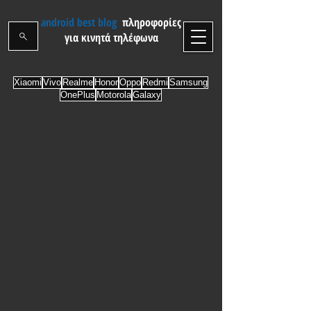
android best blog
πληροφορίες
για κινητά τηλέφωνα
Xiaomi
Vivo
Realme
Honor
Oppo
Redmi
Samsung
OnePlus
Motorola
Galaxy