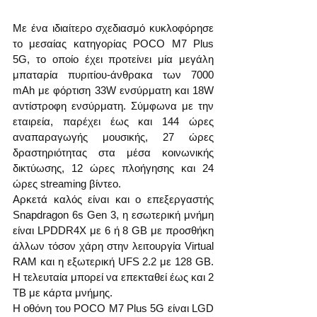
Με ένα ιδιαίτερο σχεδιασμό κυκλοφόρησε 
το μεσαίας κατηγορίας POCO M7 Plus 
5G, το οποίο έχει προτείνει μία μεγάλη 
μπαταρία πυριτίου-άνθρακα των 7000 
mAh με φόρτιση 33W ενσύρματη και 18W 
αντίστροφη ενσύρματη. Σύμφωνα με την 
εταιρεία, παρέχει έως και 144 ώρες 
αναπαραγωγής μουσικής, 27 ώρες 
δραστηριότητας στα μέσα κοινωνικής 
δικτύωσης, 12 ώρες πλοήγησης και 24 
ώρες streaming βίντεο.
Αρκετά καλός είναι και ο επεξεργαστής 
Snapdragon 6s Gen 3, η εσωτερική μνήμη 
είναι LPDDR4X με 6 ή 8 GB με προσθήκη 
άλλων τόσον χάρη στην λειτουργία Virtual 
RAM και η εξωτερική UFS 2.2 με 128 GB. 
Η τελευταία μπορεί να επεκταθεί έως και 2 
TB με κάρτα μνήμης. 
Η οθόνη του POCO M7 Plus 5G είναι LGD 