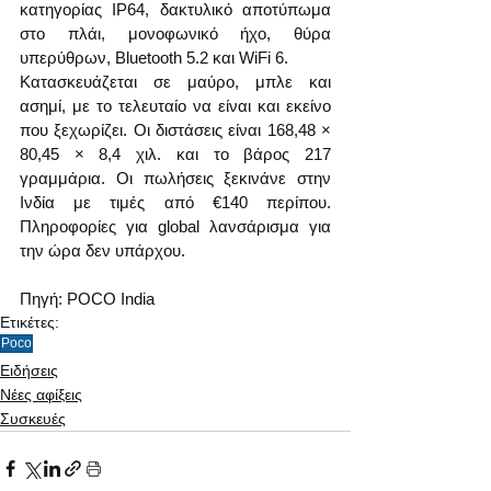
κατηγορίας IP64, δακτυλικό αποτύπωμα 
στο πλάι, μονοφωνικό ήχο, θύρα 
υπερύθρων, Bluetooth 5.2 και WiFi 6.
Κατασκευάζεται σε μαύρο, μπλε και 
ασημί, με το τελευταίο να είναι και εκείνο 
που ξεχωρίζει. Οι διστάσεις είναι 168,48 × 
80,45 × 8,4 χιλ. και το βάρος 217 
γραμμάρια. Οι πωλήσεις ξεκινάνε στην 
Ινδία με τιμές από €140 περίπου. 
Πληροφορίες για global λανσάρισμα για 
την ώρα δεν υπάρχου.
Πηγή: POCO India
Ετικέτες:
Poco
Ειδήσεις
Νέες αφίξεις
Συσκευές