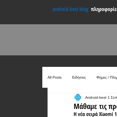
android best blog
πληροφορίες
All Posts
Ειδήσεις
Φήμες / Πλη
Android-best
1 Σε
Συγκρίσεις
Χρήσιμα
Μάθαμε τις πρ
Η νέα σειρά Xiaomi 