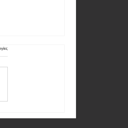
γίες
aomi 14T Pro πέρασε τα
α τεστ