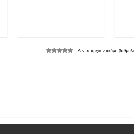
Βαθμολογήθηκε με 0 από 5 αστέρια.
Δεν υπάρχουν ακόμη βαθμολο
Xiaomi 14T Pro: θα είναι ακόμα
Το Xi
καλύτερο σε σχέση με εκείνο που
πρώτ
περιμέναμε