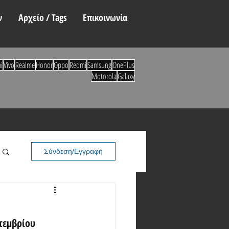
ν
Αρχείο / Tags
Επικοινωνία
i
Vivo
Realme
Honor
Oppo
Redmi
Samsung
OnePlus
Motorola
Galaxy
Σύνδεση/Εγγραφή
πτεμβρίου