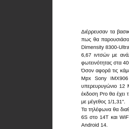
Διέρρευσαν τα βασικ
πως θα παρουσιάσου
Dimensity 8300-Ultr
6,67 ιντσών με αν
φωτεινότητας στα 400
Όσον αφορά τις κάμε
Mpx Sony IMX906 μ
υπερευρυγώνιο 12 M
έκδοση Pro θα έχει 
με μέγεθος 1/1,31".
Τα τηλέφωνα θα διαθ
6S στο 14T και WiFi
Android 14.