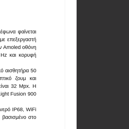
έφωνα φαίνεται 
με επεξεργαστή 
υν Amoled οθόνη 
Hz και κορυφή 
ό αισθητήρα 50 
ικό ζουμ και 
ίναι 32 Mpx. Η 
ght Fusion 900  
ερό IP68, WiFi 
 βασισμένο στο 