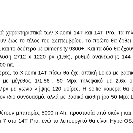
ά χαρακτηριστικά των Xiaomi 14T και 14T Pro. Τα τηλ
ν έως το τέλος του Σεπτεμβρίου. Το πρώτο θα έρθει 
a και το δεύτερο με Dimensity 9300+. Και τα δύο θα έχο
άλυση 2712 х 1220 px (1,5k), ρυθμό ανανέωσης 144 
0 nit.
ρες, το Xiaomi 14T πίσω θα έχει οπτική Leica με βασικ
ε μέγεθος 1/1,56", 50 Mpx τηλεφακό με 2,6x οπτ
px με γωνία λήψης 120 μοίρες. Η selfie κάμερα θα ε
τον ίδιο συνδυασμό, αλλά με βασικό αισθητήρα 50 Mpx Li
έτουν μπαταρίες 5000 mAh, προστασία από σκόνη και ν
 7 στο 14T Pro, ενώ το λειτουργικό θα είναι HyperOS,