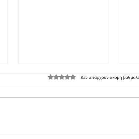
Βαθμολογήθηκε με 0 από 5 αστέρια.
Δεν υπάρχουν ακόμη βαθμολο
Παρουσίαση του Meizu 21 Pro
Νέο M
ισχυρ