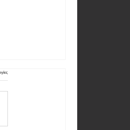
γίες
eizu 21 - καλή οθόνη,
ός επεξεργαστής και λογική