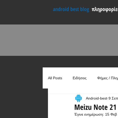
android best blog
πληροφορίες
All Posts
Ειδήσεις
Φήμες / Πλη
Android-best
9 Σε
Συγκρίσεις
Χρήσιμα
Meizu Note 21
Έγινε ενημέρωση:
15 Φεβ