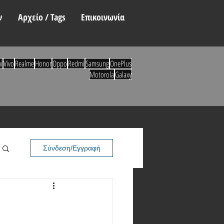
ν
Αρχείο / Tags
Επικοινωνία
i
Vivo
Realme
Honor
Oppo
Redmi
Samsung
OnePlus
Motorola
Galaxy
Σύνδεση/Εγγραφή